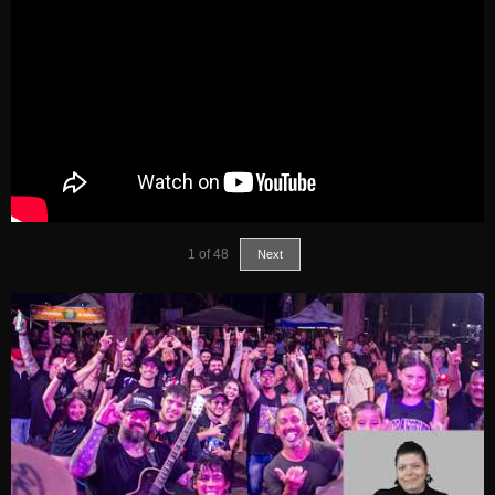
1
of
48
Next