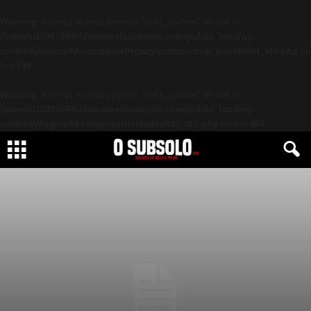
Warning
: Attempt to read property "post_content" on null in
/home/u189876446/domains/osubsolo.com/public_html/wp-
content/plugins/td-composer/legacy/common/wp_booster/td_util.php
on
line
794
Warning
: Attempt to read property "post_content" on null in
/home/u189876446/domains/osubsolo.com/public_html/wp-
content/plugins/td-composer/includes/tdc_util.php
on line
466