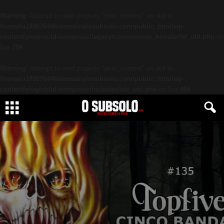
Warning
: Attempt to read property "post_content" on null in
/home/u189876446/domains/osubsolo.com/public_html/wp-
content/plugins/td-composer/legacy/common/wp_booster/td_util.php
on
line
794
Warning
: Attempt to read property "post_content" on null in
/home/u189876446/domains/osubsolo.com/public_html/wp-
content/plugins/td-composer/includes/tdc_util.php
on line
466