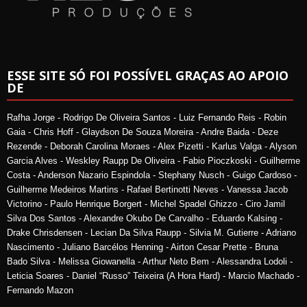
ESSE SITE SÓ FOI POSSÍVEL GRAÇAS AO APOIO
DE
Rafha Jorge - Rodrigo De Oliveira Santos - Luiz Fernando Reis - Robin
Gaia - Chris Hoff - Glaydson De Souza Moreira - Andre Baida - Deze
Rezende - Deborah Carolina Moraes - Alex Pizetti - Karlus Valga - Alyson
Garcia Alves - Weskley Raupp De Oliveira - Fabio Pioczkoski - Guilherme
Costa - Anderson Nazario Espindola - Stephany Nusch - Guigo Cardoso -
Guilherme Medeiros Martins - Rafael Bertinotti Neves - Vanessa Jacob
Victorino - Paulo Henrique Borgert - Michel Spadel Ghizzo - Ciro Jamil
Silva Dos Santos - Alexandre Okubo De Carvalho - Eduardo Kalsing -
Drake Chrisdensen - Lecian Da Silva Raupp - Silvia M. Gutierre - Adriano
Nascimento - Juliano Barcélos Henning - Airton Cesar Prette - Bruna
Bado Silva - Melissa Giowanella - Arthur Neto Bem - Alessandra Lodoli -
Leticia Soares - Daniel “Russo” Teixeira (A Hora Hard) - Marcio Machado -
Fernando Mazon