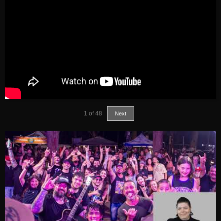
1
of
48
Next