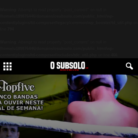
Warning
: Attempt to read property "post_content" on null in
/home/u189876446/domains/osubsolo.com/public_html/wp-
content/plugins/td-composer/legacy/common/wp_booster/td_util.php
on
line
794
Warning
: Attempt to read property "post_content" on null in
/home/u189876446/domains/osubsolo.com/public_html/wp-
content/plugins/td-composer/includes/tdc_util.php
on line
466