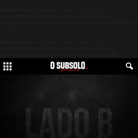
Warning
: Attempt to read property "post_content" on null in
/home/u189876446/domains/osubsolo.com/public_html/wp-
content/plugins/td-composer/legacy/common/wp_booster/td_util.php
on
line
794
Warning
: Attempt to read property "post_content" on null in
/home/u189876446/domains/osubsolo.com/public_html/wp-
content/plugins/td-composer/includes/tdc_util.php
on line
466