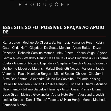
ESSE SITE SÓ FOI POSSÍVEL GRAÇAS AO APOIO
DE
Rafha Jorge - Rodrigo De Oliveira Santos - Luiz Fernando Reis - Robin
Gaia - Chris Hoff - Glaydson De Souza Moreira - Andre Baida - Deze
Rezende - Deborah Carolina Moraes - Alex Pizetti - Karlus Valga - Alyson
Garcia Alves - Weskley Raupp De Oliveira - Fabio Pioczkoski - Guilherme
Costa - Anderson Nazario Espindola - Stephany Nusch - Guigo Cardoso -
Guilherme Medeiros Martins - Rafael Bertinotti Neves - Vanessa Jacob
Victorino - Paulo Henrique Borgert - Michel Spadel Ghizzo - Ciro Jamil
Silva Dos Santos - Alexandre Okubo De Carvalho - Eduardo Kalsing -
Drake Chrisdensen - Lecian Da Silva Raupp - Silvia M. Gutierre - Adriano
Nascimento - Juliano Barcélos Henning - Airton Cesar Prette - Bruna
Bado Silva - Melissa Giowanella - Arthur Neto Bem - Alessandra Lodoli -
Leticia Soares - Daniel “Russo” Teixeira (A Hora Hard) - Marcio Machado -
Fernando Mazon