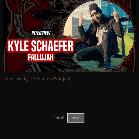
Interview: Kyle Schaefer (Fallujah)
1
of
48
Next