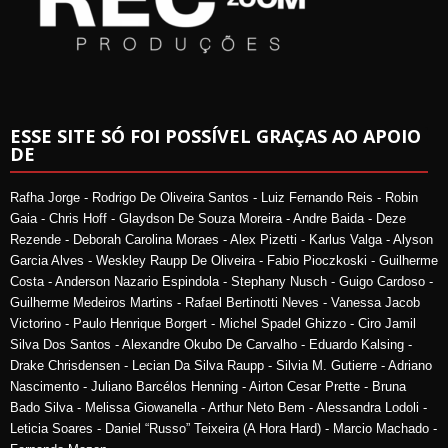
ESSE SITE SÓ FOI POSSÍVEL GRAÇAS AO APOIO
DE
Rafha Jorge - Rodrigo De Oliveira Santos - Luiz Fernando Reis - Robin
Gaia - Chris Hoff - Glaydson De Souza Moreira - Andre Baida - Deze
Rezende - Deborah Carolina Moraes - Alex Pizetti - Karlus Valga - Alyson
Garcia Alves - Weskley Raupp De Oliveira - Fabio Pioczkoski - Guilherme
Costa - Anderson Nazario Espindola - Stephany Nusch - Guigo Cardoso -
Guilherme Medeiros Martins - Rafael Bertinotti Neves - Vanessa Jacob
Victorino - Paulo Henrique Borgert - Michel Spadel Ghizzo - Ciro Jamil
Silva Dos Santos - Alexandre Okubo De Carvalho - Eduardo Kalsing -
Drake Chrisdensen - Lecian Da Silva Raupp - Silvia M. Gutierre - Adriano
Nascimento - Juliano Barcélos Henning - Airton Cesar Prette - Bruna
Bado Silva - Melissa Giowanella - Arthur Neto Bem - Alessandra Lodoli -
Leticia Soares - Daniel “Russo” Teixeira (A Hora Hard) - Marcio Machado -