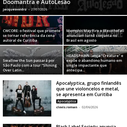
Doomantra e ÄutoLesäo
jacquesvoidrz
-
27/07/2026
CWCORE: o festival que promete
Memphis May Fire e Blessthefall
se tornar referência da cena
anunciam turnê conjunta no
autoral de Curitiba
Brasil em agosto
HEADSPAWN lança “Creature” e
Swallow the Sun passará por
expõe o abandono humano em
São Paulo com a tour “Shining
single impactante que
Over Latin...
antecipa...
Apocalyptica, grupo finlandês
que une violoncelos e metal,
se apresenta em Curitiba
Apocalyptica
clovis.roman
-
02/06/2026
Black Label Society anuncia