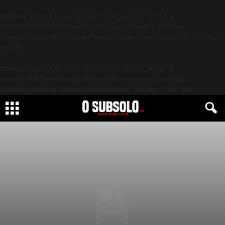
Warning
: Attempt to read property "post_content" on null in
/home/u189876446/domains/osubsolo.com/public_html/wp-
content/plugins/td-composer/legacy/common/wp_booster/td_util.php
on
line
794
Warning
: Attempt to read property "post_content" on null in
/home/u189876446/domains/osubsolo.com/public_html/wp-
content/plugins/td-composer/includes/tdc_util.php
on line
466