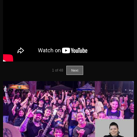
1
of
48
Next