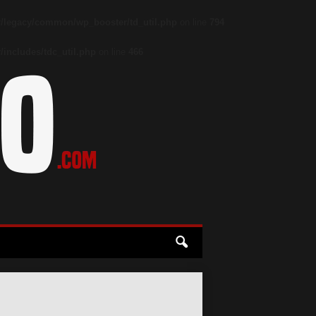
/legacy/common/wp_booster/td_util.php
on line
794
includes/tdc_util.php
on line
466