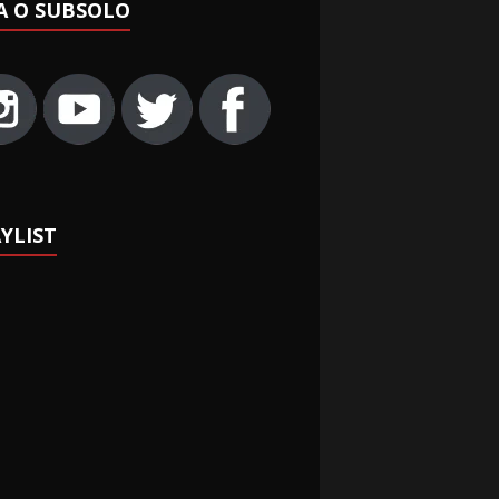
A O SUBSOLO
YLIST