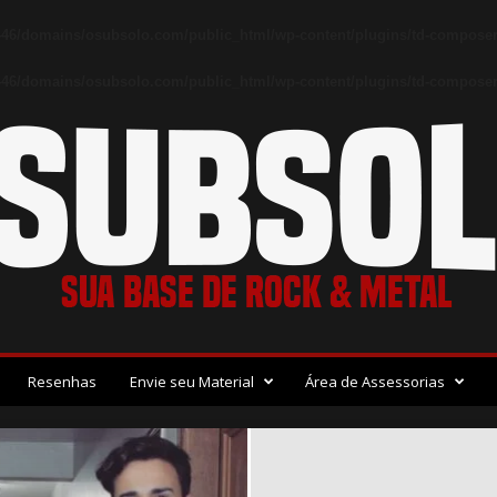
46/domains/osubsolo.com/public_html/wp-content/plugins/td-composer
46/domains/osubsolo.com/public_html/wp-content/plugins/td-composer/
Resenhas
Envie seu Material
Área de Assessorias