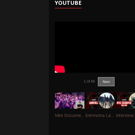
YOUTUBE
1
of
48
Next
Mini Documentário – 10 Anos de Portinho Rock
Entrevista Landfall