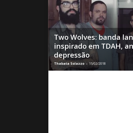
o
|
S
u
a
Two Wolves: banda lan
B
a
inspirado em TDAH, an
s
depressão
e
d
Thabata Solazzo
-
15/02/2018
e
R
o
c
k
e
M
e
t
a
l