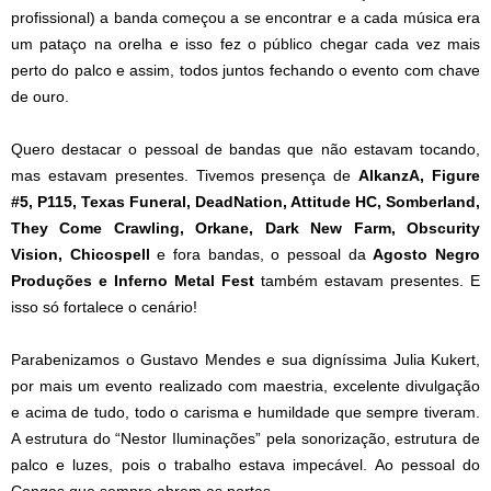
profissional) a banda começou a se encontrar e a cada música era
um pataço na orelha e isso fez o público chegar cada vez mais
perto do palco e assim, todos juntos fechando o evento com chave
de ouro.
Quero destacar o pessoal de bandas que não estavam tocando,
mas estavam presentes. Tivemos presença de
AlkanzA, Figure
#5, P115, Texas Funeral, DeadNation, Attitude HC, Somberland,
They Come Crawling, Orkane, Dark New Farm, Obscurity
Vision, Chicospell
e fora bandas, o pessoal da
Agosto Negro
Produções e Inferno Metal Fest
também estavam presentes. E
isso só fortalece o cenário!
Parabenizamos o Gustavo Mendes e sua digníssima Julia Kukert,
por mais um evento realizado com maestria, excelente divulgação
e acima de tudo, todo o carisma e humildade que sempre tiveram.
A estrutura do “Nestor Iluminações” pela sonorização, estrutura de
palco e luzes, pois o trabalho estava impecável. Ao pessoal do