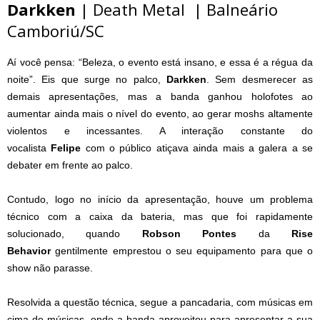
Darkken
| Death Metal | Balneário
Camboriú/SC
Aí você pensa: “Beleza, o evento está insano, e essa é a régua da
noite”. Eis que surge no palco,
Darkken
. Sem desmerecer as
demais apresentações, mas a banda ganhou holofotes ao
aumentar ainda mais o nível do evento, ao gerar moshs altamente
violentos e incessantes. A interação constante do
vocalista
Felipe
com o público atiçava ainda mais a galera a se
debater em frente ao palco.
Contudo, logo no início da apresentação, houve um problema
técnico com a caixa da bateria, mas que foi rapidamente
solucionado, quando
Robson Pontes
da
Rise
Behavior
gentilmente emprestou o seu equipamento para que o
show não parasse.
Resolvida a questão técnica, segue a pancadaria, com músicas em
cima de músicas, onde a banda aproveitou para apresentar a sua