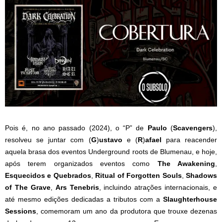
Pois é, no ano passado (2024), o “P” de
Paulo
(
Scavengers
),
resolveu se juntar com (
G
)
ustavo
e (
R
)
afael
para reacender
aquela brasa dos eventos Underground roots de Blumenau, e hoje,
após terem organizados eventos como
The Awakening
,
Esquecidos e Quebrados
,
Ritual of Forgotten Souls
,
Shadows
of The Grave
,
Ars Tenebris
, incluindo atrações internacionais, e
até mesmo edições dedicadas a tributos com a
Slaughterhouse
Sessions
, comemoram um ano da produtora que trouxe dezenas