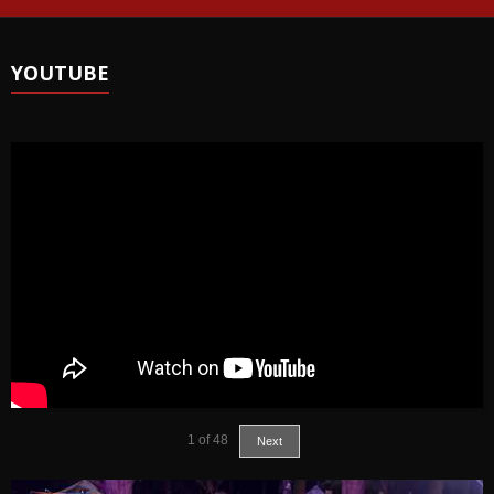
YOUTUBE
1
of
48
Next