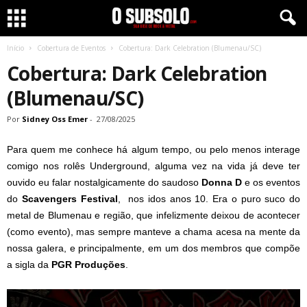
Início
Cobertura de Eventos
Cobertura: Dark Celebration (Blumenau/SC)
Cobertura: Dark Celebration
(Blumenau/SC)
Por
Sidney Oss Emer
-
27/08/2025
Para quem me conhece há algum tempo, ou pelo menos interage
comigo nos rolês Underground, alguma vez na vida já deve ter
ouvido eu falar nostalgicamente do saudoso
Donna D
e os eventos
do
Scavengers Festival
, nos idos anos 10. Era o puro suco do
metal de Blumenau e região, que infelizmente deixou de acontecer
(como evento), mas sempre manteve a chama acesa na mente da
nossa galera, e principalmente, em um dos membros que compõe
a sigla da
PGR Produções
.