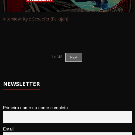
Interview: Kyle Schaefer (Fallujah)
1
of
48
Next
NEWSLETTER
Primeiro nome ou nome completo
Email