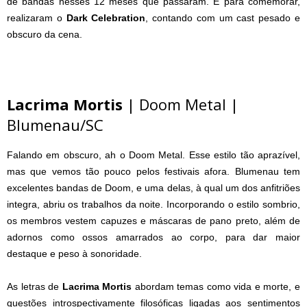
de bandas nesses 12 meses que passaram. E para comemorar,
realizaram o
Dark Celebration
, contando com um cast pesado e
obscuro da cena.
Lacrima Mortis
| Doom Metal |
Blumenau/SC
Falando em obscuro, ah o Doom Metal. Esse estilo tão aprazível,
mas que vemos tão pouco pelos festivais afora. Blumenau tem
excelentes bandas de Doom, e uma delas, à qual um dos anfitriões
integra, abriu os trabalhos da noite. Incorporando o estilo sombrio,
os membros vestem capuzes e máscaras de pano preto, além de
adornos como ossos amarrados ao corpo, para dar maior
destaque e peso à sonoridade.
As letras de
Lacrima Mortis
abordam temas como vida e morte, e
questões introspectivamente filosóficas ligadas aos sentimentos