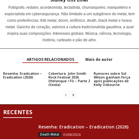
Fotógrafo, redator, acordeonista, tecladista, churrasqueiro, marqueteiro e
especialista em cybersegurança. Não limitado a um subgênero do metal, tem
como preferências: folk metal, doom, sinfônico, death, black metal e heavy
metal. Gaúcho de coração, valoriza a cultura tradicionalista gaudéria, a qual
inspira suas composições. Interesses globais: Música, ciência, tecnologia,
história, carteado e pão de alho.
ARTIGOS RELACIONADOS
Mais do autor
Resenha: Eradication –
Cobertura: John Smith
Rumores sobre Sid
Eradication (2026)
Rock Festival 2026
Wilson ganham força
(Helsinque / FI) – Parte 2
após publicações de
(Sexta)
Kelly Osbourne
RECENTES
Resenha: Eradication – Eradication (2026)
Death Metal
05/08/2026