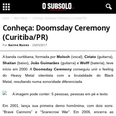
Início
Black Metal
Conheça: Doomsday Ceremony (Curitiba/PR)
Conheça: Doomsday Ceremony
(Curitiba/PR)
Por
Karine Nunes
-
26/05/2017
A banda curitibana, formada por
Moloch
(vocal),
C
iriato
(guitarra),
S
haitan
(baixo),
J
oão Guimarães
(guitarra) e
Wolff
(bateria), teve
início em 2000. A
Doomsday Ceremony
conseguiu unir o feeling
do Heavy Metal oitentista com a brutalidade do Black
Metal,
resultando numa sonoridade diferenciada.
Em 2001, lança sua primeira demo homônima, com dois sons:
“Brave Cannons” e “Scarecrow War”. Em 2006, encerra as