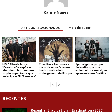
Karine Nunes
ARTIGOS RELACIONADOS
Mais do autor
HEADSPAWN lança
Cova Rasa Fest marca
Apocalyptica, grupo
“Creature” e expõe o
início de nova fase em
finlandês que une
abandono humano em
tradicional reduto
violoncelos e metal, se
single impactante que
underground de Floripa
apresenta em Curitiba
antecipa o EP “Samsara”
RECENTES
Resenha: Eradication – Eradication (2026)