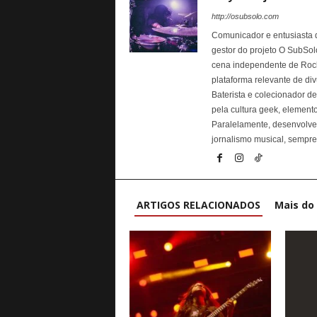
http://osubsolo.com
Comunicador e entusiasta da
gestor do projeto O SubSolo
cena independente de Rock 
plataforma relevante de div
Baterista e colecionador d
pela cultura geek, elemen
Paralelamente, desenvolve p
jornalismo musical, sempre 
ARTIGOS RELACIONADOS
Mais do