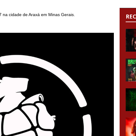
 na cidade de Araxá em Minas Gerais.
RE