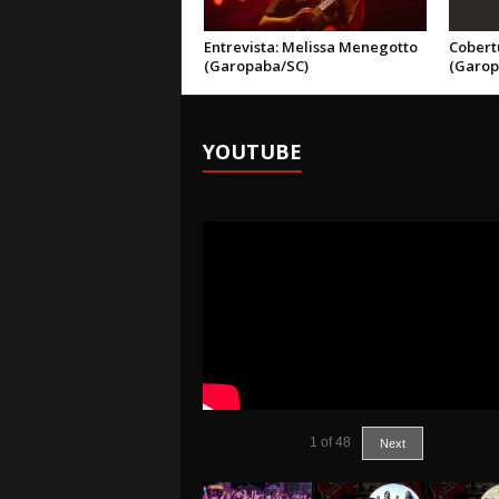
Entrevista: Melissa Menegotto
Cobert
(Garopaba/SC)
(Garop
YOUTUBE
1
of
48
Next