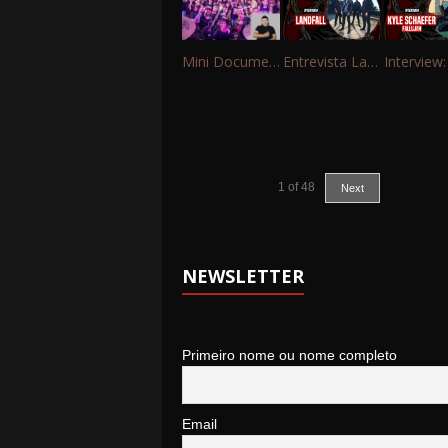
Mini Documentário – 10 Anos de Portinho Rock
Entrevista Landfall
1
of
48
Next
NEWSLETTER
Primeiro nome ou nome completo
Email