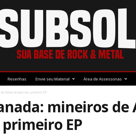
Resenhas
Envie seu Material
Área de Assessorias
 de Araxá lançam seu primeiro EP
anada: mineiros de
 primeiro EP