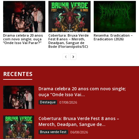
Drama celebra 20 anos
Cobertura: Bruxa Verde
Resenha: Eradication –
com novo single; ouça
Fest 8 anos – Meroth,
Eradication (2026)
“Onde Isso Vai Parar?”
Deadpan, Sangue de
Bode (Florianópolis/SC)
RECENTES
Drama celebra 20 anos com novo single;
ouça “Onde Isso Vai...
Destaque
07/08/2026
Cobertura: Bruxa Verde Fest 8 anos –
Meroth, Deadpan, Sangue de...
Bruxa verde Fest
06/08/2026