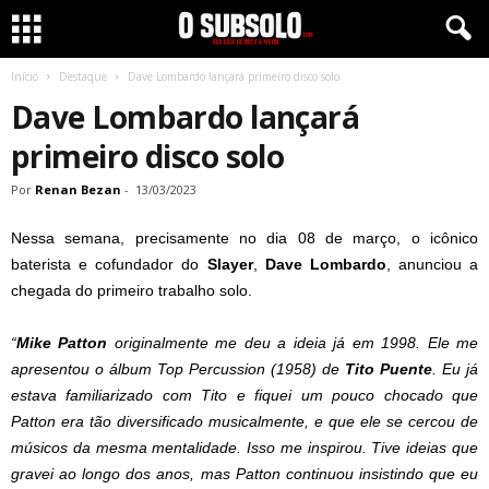
Início
Destaque
Dave Lombardo lançará primeiro disco solo
Dave Lombardo lançará
primeiro disco solo
Por
Renan Bezan
-
13/03/2023
Nessa semana, precisamente no dia 08 de março, o icônico
baterista e cofundador do
Slayer
,
Dave Lombardo
, anunciou a
chegada do primeiro trabalho solo.
“
Mike Patton
originalmente me deu a ideia já em 1998. Ele me
apresentou o álbum Top Percussion (1958) de
Tito Puente
. Eu já
estava familiarizado com Tito e fiquei um pouco chocado que
Patton era tão diversificado musicalmente, e que ele se cercou de
músicos da mesma mentalidade. Isso me inspirou. Tive ideias que
gravei ao longo dos anos, mas Patton continuou insistindo que eu