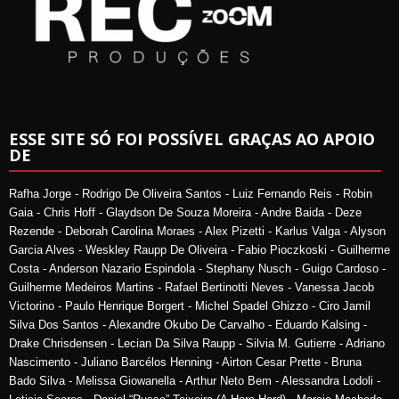
ESSE SITE SÓ FOI POSSÍVEL GRAÇAS AO APOIO
DE
Rafha Jorge - Rodrigo De Oliveira Santos - Luiz Fernando Reis - Robin
Gaia - Chris Hoff - Glaydson De Souza Moreira - Andre Baida - Deze
Rezende - Deborah Carolina Moraes - Alex Pizetti - Karlus Valga - Alyson
Garcia Alves - Weskley Raupp De Oliveira - Fabio Pioczkoski - Guilherme
Costa - Anderson Nazario Espindola - Stephany Nusch - Guigo Cardoso -
Guilherme Medeiros Martins - Rafael Bertinotti Neves - Vanessa Jacob
Victorino - Paulo Henrique Borgert - Michel Spadel Ghizzo - Ciro Jamil
Silva Dos Santos - Alexandre Okubo De Carvalho - Eduardo Kalsing -
Drake Chrisdensen - Lecian Da Silva Raupp - Silvia M. Gutierre - Adriano
Nascimento - Juliano Barcélos Henning - Airton Cesar Prette - Bruna
Bado Silva - Melissa Giowanella - Arthur Neto Bem - Alessandra Lodoli -