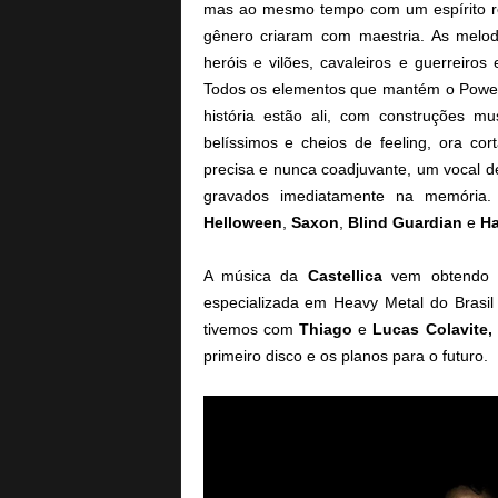
mas ao mesmo tempo com um espírito r
gênero criaram com maestria. As melod
heróis e vilões, cavaleiros e guerreir
Todos os elementos que mantém o Power 
história estão ali, com construções mu
belíssimos e cheios de feeling, ora c
precisa e nunca coadjuvante, um vocal de
gravados imediatamente na memória. 
Helloween
,
Saxon
,
Blind
Guardian
e
Ha
A música da
Castellica
vem obtendo g
especializada em Heavy Metal do Brasil
tivemos com
Thiago
e
Lucas Colavite,
primeiro disco e os planos para o futuro.