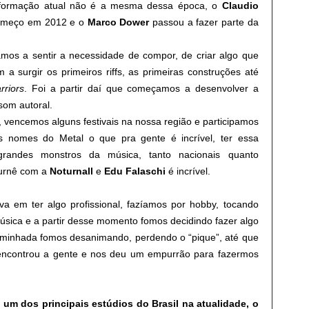
 formação atual não é a mesma dessa época, o
Claudio
começo em 2012 e o
Marco
Dower
passou a fazer parte da
os a sentir a necessidade de compor, de criar algo que
a surgir os primeiros riffs, as primeiras construções até
rriors
. Foi a partir daí que começamos a desenvolver a
om autoral.
 vencemos alguns festivais na nossa região e participamos
s nomes do Metal o que pra gente é incrível, ter essa
grandes monstros da música, tanto nacionais quanto
urnê com a
Noturnall
e
Edu
Falaschi
é incrível.
 em ter algo profissional, fazíamos por hobby, tocando
úsica e a partir desse momento fomos decidindo fazer algo
minhada fomos desanimando, perdendo o “pique”, até que
encontrou a gente e nos deu um empurrão para fazermos
um dos principais estúdios do Brasil na atualidade, o