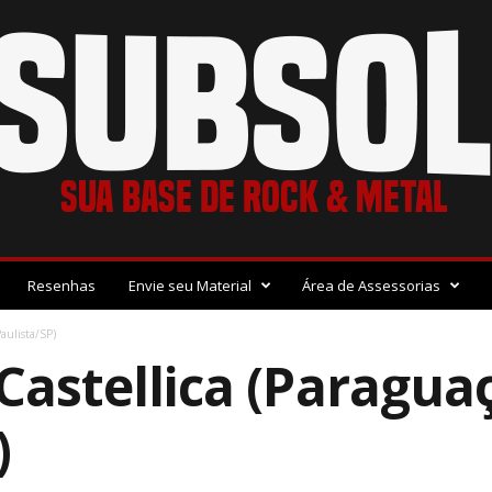
Resenhas
Envie seu Material
Área de Assessorias
Paulista/SP)
 Castellica (Paragua
)