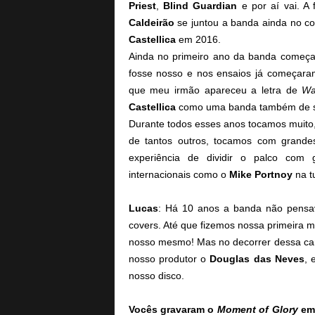
Priest
,
Blind
Guardian
e por aí vai. A
Caldeirão
se juntou a banda ainda no 
Castellica
em 2016.
Ainda no primeiro ano da banda começam
fosse nosso e nos ensaios já começaram 
que meu irmão apareceu a letra de
Wa
Castellica
como uma banda também de s
Durante todos esses anos tocamos muito,
de tantos outros, tocamos com grande
experiência de dividir o palco com 
internacionais como o
Mike
Portnoy
na t
Lucas
: Há 10 anos a banda não pensava
covers. Até que fizemos nossa primeira m
nosso mesmo! Mas no decorrer dessa ca
nosso produtor o
Douglas das Neves
, 
nosso disco.
Vocês gravaram o
Moment of Glory
em 