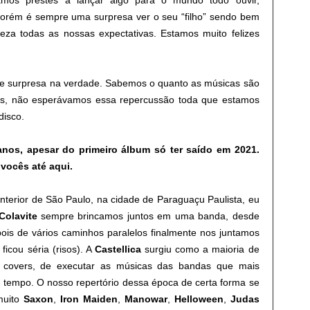
amos prestes a lançar algo para o mundo todo ouvir,
porém é sempre uma surpresa ver o seu “filho” sendo bem
teza todas as nossas expectativas. Estamos muito felizes
e surpresa na verdade. Sabemos o quanto as músicas são
as, não esperávamos essa repercussão toda que estamos
disco.
nos, apesar do primeiro álbum só ter saído em 2021.
vocês até aqui.
nterior de São Paulo, na cidade de Paraguaçu Paulista, eu
Colavite
sempre brincamos juntos em uma banda, desde
ois de vários caminhos paralelos finalmente nos juntamos
icou séria (risos). A
Castellica
surgiu como a maioria de
 covers, de executar as músicas das bandas que mais
 tempo. O nosso repertório dessa época de certa forma se
muito
Saxon
,
Iron
Maiden
,
Manowar
,
Helloween
,
Judas