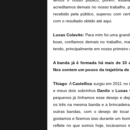
temos o nosso público, porém, estáv
acreditamos demais no nosso trabalho, 
recebido pela público, superou com cer
com o resultado obtido até aqui.
Lucas Colavite:
Para mim foi uma grand
boas, confiamos demais no trabalho, m
tendo, principalmente em nosso primeiro 
A banda já é formada há mais de 10 a
Nos contem um pouco da trajetória de 
Thiago
: A
Castellica
surgiu em 2011 no i
e meus dois sobrinhos
Danilo
e
Lucas 
pequenos já tínhamos esse desejo e dep
os três na mesma banda e a brincadeira f
outras bandas, com o desejo de tocar
gostamos e fizemos isso durante um bom
reflete no que somos hoje, tocávamos 