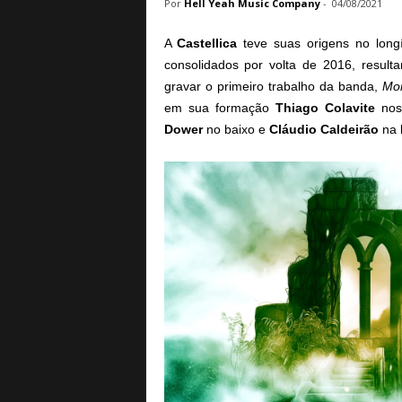
Por
Hell Yeah Music Company
-
04/08/2021
a
B
A
Castellica
teve suas origens no long
a
consolidados por volta de 2016, result
s
gravar o primeiro trabalho da banda,
Mom
e
em sua formação
Thiago
Colavite
nos
d
e
Dower
no baixo e
Cláudio
Caldeirão
na b
R
o
c
k
e
M
e
t
a
l