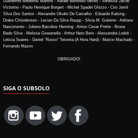
Guilherme Medeiros Martins - Rafael Bertinotti Neves - Vanessa Jacob
Victorino - Paulo Henrique Borgert - Michel Spadel Ghizzo - Ciro Jamil
Silva Dos Santos - Alexandre Okubo De Carvalho - Eduardo Kalsing -
Drake Chrisdensen - Lecian Da Silva Raupp - Silvia M. Gutierre - Adriano
Nascimento - Juliano Barcélos Henning - Airton Cesar Prette - Bruna
Bado Silva - Melissa Giowanella - Arthur Neto Bem - Alessandra Lodoli -
Leticia Soares - Daniel “Russo” Teixeira (A Hora Hard) - Marcio Machado -
Fernando Mazon
OBRIGADO!
SIGA O SUBSOLO