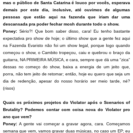
mas o público de Santa Catarina é louco por vocês, esperava
demais por este dia, inclusive, até ouvimos de algumas
pessoas que estão aqui na fazenda que iriam dar uma
descansada pra poder fechar mosh durante todo o show.
Poney:
Sério?! Que bom saber disso, cara! Eu tenho bastante
expectativa pro show de hoje; o último show que a gente fez aqui
na Fazenda Evaristo não foi um show legal, porque logo quando
começou o show, o Cambito tropeçou, caiu e quebrou o braço da
guitarra, NA PRIMEIRA MÚSICA, e cara, sempre que dá uma “zica”
dessas no começo do show, baixa a energia de um jeito que,
porra, não tem jeito de retomar; então, hoje eu quero que seja um
dia de redenção, apesar do nosso horário ser meio tarde, né?
(risos)
Quais os próximos projetos do Violator após o Scenarios of
Brutality? Podemos contar com coisa nova do Violator pro
ano que vem?
Poney:
A gente vai começar a gravar agora, cara. Começamos
semana que vem, vamos gravar duas músicas, no caso um EP; eu