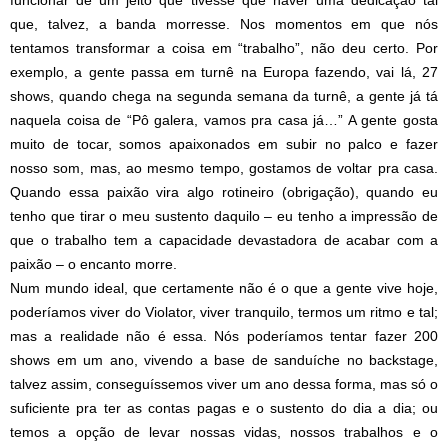
funcionar de um jeito que tivesse que haver uma dedicação tal
que, talvez, a banda morresse. Nos momentos em que nós
tentamos transformar a coisa em “trabalho”, não deu certo. Por
exemplo, a gente passa em turnê na Europa fazendo, vai lá, 27
shows, quando chega na segunda semana da turnê, a gente já tá
naquela coisa de “Pô galera, vamos pra casa já…” A gente gosta
muito de tocar, somos apaixonados em subir no palco e fazer
nosso som, mas, ao mesmo tempo, gostamos de voltar pra casa.
Quando essa paixão vira algo rotineiro (obrigação), quando eu
tenho que tirar o meu sustento daquilo – eu tenho a impressão de
que o trabalho tem a capacidade devastadora de acabar com a
paixão – o encanto morre.
Num mundo ideal, que certamente não é o que a gente vive hoje,
poderíamos viver do Violator, viver tranquilo, termos um ritmo e tal;
mas a realidade não é essa. Nós poderíamos tentar fazer 200
shows em um ano, vivendo a base de sanduíche no backstage,
talvez assim, conseguíssemos viver um ano dessa forma, mas só o
suficiente pra ter as contas pagas e o sustento do dia a dia; ou
temos a opção de levar nossas vidas, nossos trabalhos e o