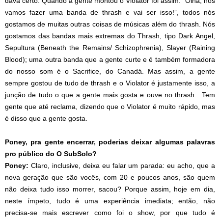
dava certo. Quando a gente montou o Violator foi assim: “Olha, nós
vamos fazer uma banda de thrash e vai ser isso!”, todos nós
gostamos de muitas outras coisas de músicas além do thrash. Nós
gostamos das bandas mais extremas do Thrash, tipo Dark Angel,
Sepultura (Beneath the Remains/ Schizophrenia), Slayer (Raining
Blood); uma outra banda que a gente curte e é também formadora
do nosso som é o Sacrifice, do Canadá. Mas assim, a gente
sempre gostou de tudo de thrash e o Violator é justamente isso, a
junção de tudo o que a gente mais gosta e ouve no thrash. Tem
gente que até reclama, dizendo que o Violator é muito rápido, mas
é disso que a gente gosta.
Poney, pra gente encerrar, poderias deixar algumas palavras
pro público do O SubSolo?
Poney:
Claro, inclusive, deixa eu falar um parada: eu acho, que a
nova geração que são vocês, com 20 e poucos anos, são quem
não deixa tudo isso morrer, sacou? Porque assim, hoje em dia,
neste ímpeto, tudo é uma experiência imediata; então, não
precisa-se mais escrever como foi o show, por que tudo é