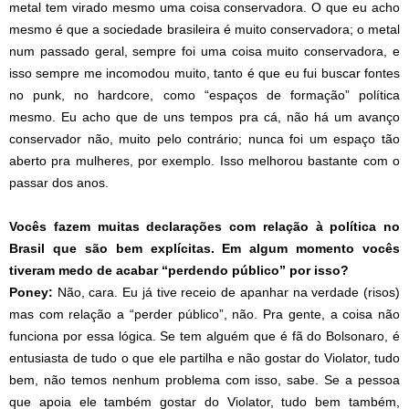
metal tem virado mesmo uma coisa conservadora. O que eu acho
mesmo é que a sociedade brasileira é muito conservadora; o metal
num passado geral, sempre foi uma coisa muito conservadora, e
isso sempre me incomodou muito, tanto é que eu fui buscar fontes
no punk, no hardcore, como “espaços de formação” política
mesmo. Eu acho que de uns tempos pra cá, não há um avanço
conservador não, muito pelo contrário; nunca foi um espaço tão
aberto pra mulheres, por exemplo. Isso melhorou bastante com o
passar dos anos.
Vocês fazem muitas declarações com relação à política no
Brasil que são bem explícitas. Em algum momento vocês
tiveram medo de acabar “perdendo público” por isso?
Poney:
Não, cara. Eu já tive receio de apanhar na verdade (risos)
mas com relação a “perder público”, não. Pra gente, a coisa não
funciona por essa lógica. Se tem alguém que é fã do Bolsonaro, é
entusiasta de tudo o que ele partilha e não gostar do Violator, tudo
bem, não temos nenhum problema com isso, sabe. Se a pessoa
que apoia ele também gostar do Violator, tudo bem também,