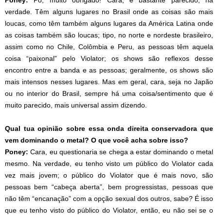
Poney:
Pô, muito obrigado! Cara, é bastante parecido, na
verdade. Têm alguns lugares no Brasil onde as coisas são mais
loucas, como têm também alguns lugares da América Latina onde
as coisas também são loucas; tipo, no norte e nordeste brasileiro,
assim como no Chile, Colômbia e Peru, as pessoas têm aquela
coisa “paixonal” pelo Violator; os shows são reflexos desse
encontro entre a banda e as pessoas; geralmente, os shows são
mais intensos nesses lugares. Mas em geral, cara, seja no Japão
ou no interior do Brasil, sempre há uma coisa/sentimento que é
muito parecido, mais universal assim dizendo.
Qual tua opinião sobre essa onda direita conservadora que
vem dominando o metal? O que você acha sobre isso?
Poney:
Cara, eu questionaria se chega a estar dominando o metal
mesmo. Na verdade, eu tenho visto um público do Violator cada
vez mais jovem; o público do Violator que é mais novo, são
pessoas bem “cabeça aberta”, bem progressistas, pessoas que
não têm “encanação” com a opção sexual dos outros, sabe? É isso
que eu tenho visto do público do Violator, então, eu não sei se o