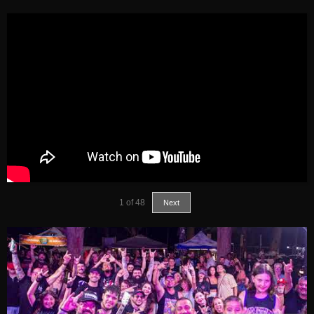
1
of
48
Next