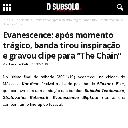
Início
Behemoth
Evanescence: após momento trágico, banda tirou inspiração e gravou
clipe para “The...
Evanescence: após momento
trágico, banda tirou inspiração
e gravou clipe para “The Chain”
Por
Lorena Kali
-
04/12/2019
No último final de sábado (30/11/19) aconteceu na cidade do
México o
Knotfest
, festival realizado pela banda
Slipknot
. Este,
que contava com apresentação das bandas
Suicidal Tendencies
,
Stratovarius
,
Behemoth
,
Evanescence
,
Slipknot
e outras que
compunham o line-up do festival.