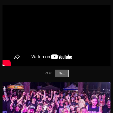
1
of
48
Next