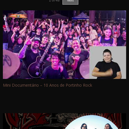
1
of
48
Next
Mini Documentário – 10 Anos de Portinho Rock