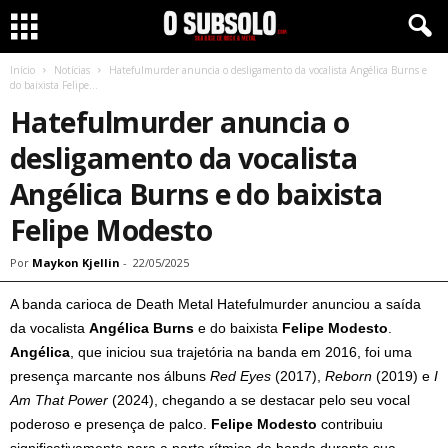
Início
Notícias
Hatefulmurder anuncia o desligamento da vocalista Angélica Burns e
do baixista Felipe...
Hatefulmurder anuncia o
desligamento da vocalista
Angélica Burns e do baixista
Felipe Modesto
Por
Maykon Kjellin
-
22/05/2025
A banda carioca de Death Metal Hatefulmurder anunciou a saída
da vocalista
Angélica Burns
e do baixista
Felipe Modesto
.
Angélica
, que iniciou sua trajetória na banda em 2016, foi uma
presença marcante nos álbuns
Red Eyes
(2017),
Reborn
(2019) e
I
Am That Power
(2024), chegando a se destacar pelo seu vocal
poderoso e presença de palco.
Felipe Modesto
contribuiu