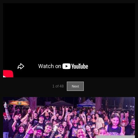
1
of
48
Next