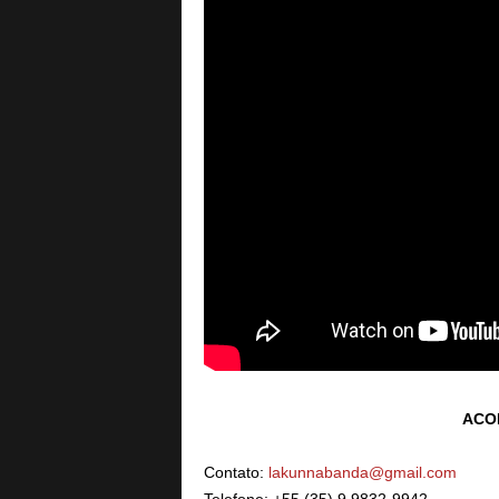
ACO
Contato:
lakunnabanda@gmail.com