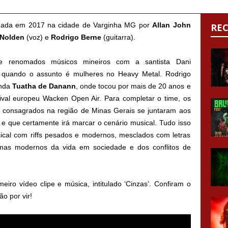
mada em 2017 na cidade de Varginha MG por
Allan John
RE
 Nolden
(voz) e
Rodrigo Berne
(guitarra).
 renomados músicos mineiros com a santista Dani
 quando o assunto é mulheres no Heavy Metal. Rodrigo
anda
Tuatha de Danann
, onde tocou por mais de 20 anos e
stival europeu Wacken Open Air. Para completar o time, os
já consagrados na região de Minas Gerais se juntaram aos
e que certamente irá marcar o cenário musical. Tudo isso
cal com riffs pesados e modernos, mesclados com letras
mas modernos da vida em sociedade e dos conflitos de
iro vídeo clipe e música, intitulado ‘Cinzas’. Confiram o
o por vir!