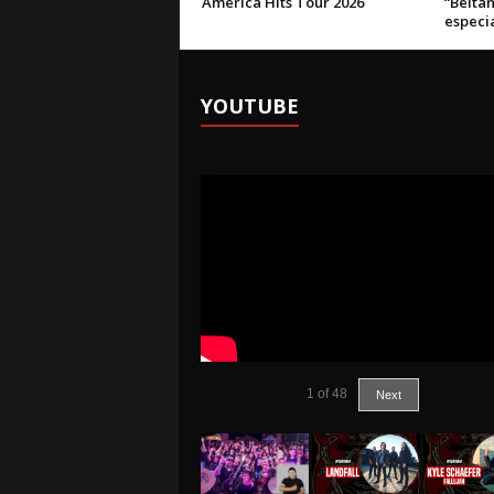
America Hits Tour 2026
“Belta
especia
YOUTUBE
1
of
48
Next