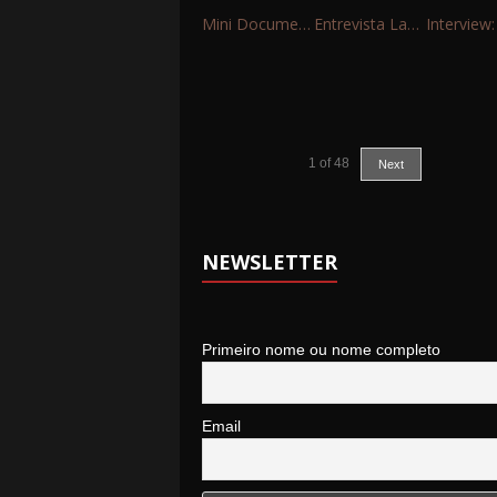
Mini Documentário – 10 Anos de Portinho Rock
Entrevista Landfall
1
of
48
Next
NEWSLETTER
Primeiro nome ou nome completo
Email