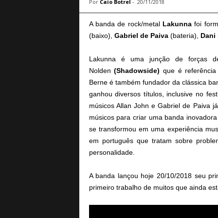
Por
Caio Botrel
-
20/11/2018
a
B
A banda de rock/metal
Lakunna
foi for
a
(baixo),
Gabriel de Paiva
(bateria),
Dani
s
e
Lakunna é uma junção de forças de
d
e
Nolden
(Shadowside)
que é referência
R
Berne é também fundador da clássica b
o
ganhou diversos títulos, inclusive no fe
c
músicos Allan John e Gabriel de Paiva 
k
músicos para criar uma banda inovadora 
e
se transformou em uma experiência musi
M
em português que tratam sobre proble
e
t
personalidade.
a
l
A banda lançou hoje 20/10/2018 seu prime
primeiro trabalho de muitos que ainda estã