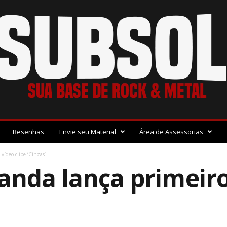
Resenhas
Envie seu Material
Área de Assessorias
ídeo clipe ‘Cinzas’
nda lança primeiro 