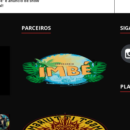
ne” e anúncio de show
l!
PARCEIROS
SIG
PLA