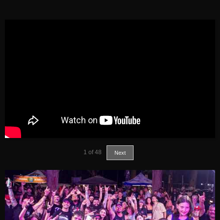
1
of
48
Next