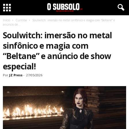
Início
Curitiba
Soulwitch: imersão no metal sinfônico e magia com “Beltane” e
anúncio de...
Soulwitch: imersão no metal
sinfônico e magia com
“Beltane” e anúncio de show
especial!
Por
JZ Press
-
27/05/2026