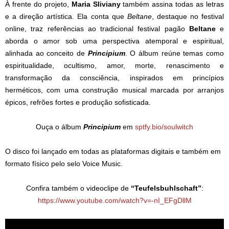
​À frente do projeto,
Maria Sliviany
também assina todas as letras
e a direção artística. Ela conta que
Beltane
, destaque no festival
online, traz referências ao tradicional festival pagão
Beltane
e
aborda o amor sob uma perspectiva atemporal e espiritual,
alinhada ao conceito de
Principium
. O álbum reúne temas como
espiritualidade, ocultismo, amor, morte, renascimento e
transformação da consciência, inspirados em princípios
herméticos, com uma construção musical
marcada por arranjos
épicos, refrões fortes e produção sofisticada.
Ouça o álbum
Principium
em
sptfy.bio/soulwitch
O disco foi lançado em todas as plataformas digitais e também em
formato físico pelo selo Voice Music.
Confira também o videoclipe de
“Teufelsbuhlschaft”
:
https://www.youtube.com/watch?v=-nI_EFgDllM​