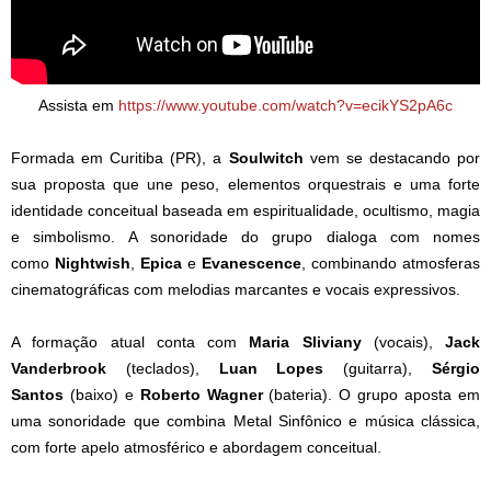
Assista em
https://www.youtube.com/watch?v=ecikYS2pA6c
Formada em Curitiba (PR), a
Soulwitch
vem se destacando por
sua proposta que une peso, elementos orquestrais e uma forte
identidade conceitual baseada em espiritualidade, ocultismo, magia
e simbolismo. A sonoridade do grupo dialoga com nomes
como
Nightwish
,
Epica
e
Evanescence
, combinando atmosferas
cinematográficas com melodias marcantes e vocais expressivos.
​A formação atual conta com
Maria Sliviany
(vocais),
Jack
Vanderbrook
(teclados),
Luan Lopes
(guitarra),
Sérgio
Santos
(baixo) e
Roberto Wagner
(bateria). O grupo aposta em
uma sonoridade que combina Metal Sinfônico e música clássica,
com forte apelo atmosférico e abordagem conceitual.