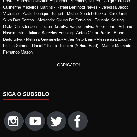
Costa - Anderson Nazario Espindola - Stephany Nusch - Guigo Cardoso -
Guilherme Medeiros Martins - Rafael Bertinotti Neves - Vanessa Jacob
Victorino - Paulo Henrique Borgert - Michel Spadel Ghizzo - Ciro Jamil
Silva Dos Santos - Alexandre Okubo De Carvalho - Eduardo Kalsing -
Drake Chrisdensen - Lecian Da Silva Raupp - Silvia M. Gutierre - Adriano
Nascimento - Juliano Barcélos Henning - Airton Cesar Prette - Bruna
Bado Silva - Melissa Giowanella - Arthur Neto Bem - Alessandra Lodoli -
Leticia Soares - Daniel “Russo” Teixeira (A Hora Hard) - Marcio Machado -
Fernando Mazon
OBRIGADO!
SIGA O SUBSOLO