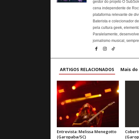
gestor do projeto O SubSolo
cena independente de Rock 
plataforma relevante de div
Baterista e colecionador d
pela cultura geek, elemen
Paralelamente, desenvolve p
jornalismo musical, sempre 
ARTIGOS RELACIONADOS
Mais do
Entrevista: Melissa Menegotto
Cobert
(Garopaba/SC)
(Garop