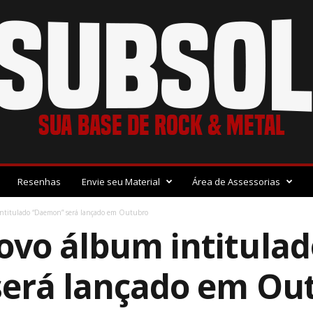
Resenhas
Envie seu Material
Área de Assessorias
titulado “Daemon” será lançado em Outubro
vo álbum intitulad
erá lançado em Ou