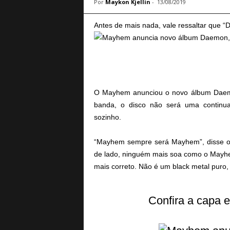
Por
Maykon Kjellin
-
13/08/2019
a
B
Antes de mais nada, vale ressaltar que “
a
s
e
d
e
R
O Mayhem anunciou o novo álbum Daemo
o
banda, o disco não será uma continua
c
k
sozinho.
e
M
“Mayhem sempre será Mayhem”, disse o 
e
de lado, ninguém mais soa como o Mayhem.
t
mais correto. Não é um black metal puro,
a
l
Confira a capa e