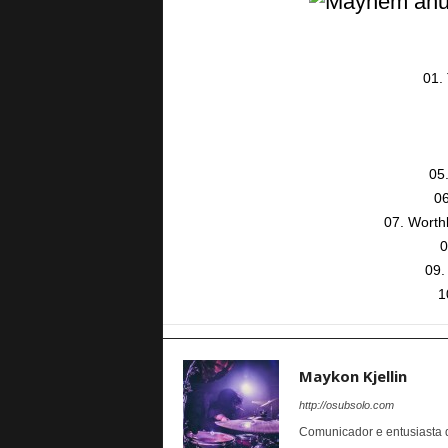
01.
05
0
07. Worth
0
09.
1
Maykon Kjellin
http://osubsolo.com
Comunicador e entusiasta da