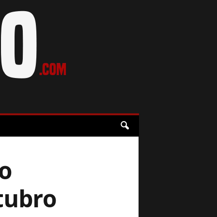
o
tubro