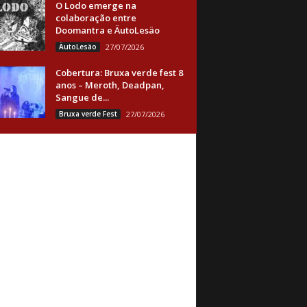
O Lodo emerge na
colaboração entre
Doomantra e ÄutoLesäo
ÄutoLesäo
27/07/2026
Cobertura: Bruxa verde fest 8
anos – Meroth, Deadpan,
Sangue de...
Bruxa verde Fest
27/07/2026