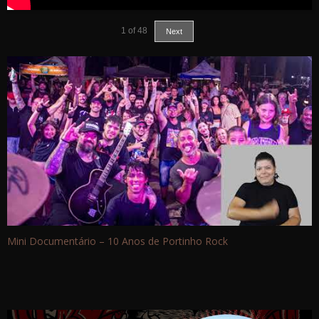
1
of
48
Next
Mini Documentário – 10 Anos de Portinho Rock