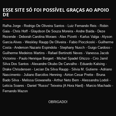
ESSE SITE SÓ FOI POSSÍVEL GRAÇAS AO APOIO
DE
Rafha Jorge - Rodrigo De Oliveira Santos - Luiz Fernando Reis - Robin
Gaia - Chris Hoff - Glaydson De Souza Moreira - Andre Baida - Deze
Rezende - Deborah Carolina Moraes - Alex Pizetti - Karlus Valga - Alyson
Garcia Alves - Weskley Raupp De Oliveira - Fabio Pioczkoski - Guilherme
Costa - Anderson Nazario Espindola - Stephany Nusch - Guigo Cardoso -
Guilherme Medeiros Martins - Rafael Bertinotti Neves - Vanessa Jacob
Victorino - Paulo Henrique Borgert - Michel Spadel Ghizzo - Ciro Jamil
Silva Dos Santos - Alexandre Okubo De Carvalho - Eduardo Kalsing -
Drake Chrisdensen - Lecian Da Silva Raupp - Silvia M. Gutierre - Adriano
Nascimento - Juliano Barcélos Henning - Airton Cesar Prette - Bruna
Bado Silva - Melissa Giowanella - Arthur Neto Bem - Alessandra Lodoli -
Leticia Soares - Daniel “Russo” Teixeira (A Hora Hard) - Marcio Machado -
Fernando Mazon
OBRIGADO!