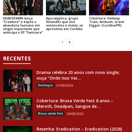
HEADSPAWN lança
Apocalyptica, grupo
Cobertura: Hellway
“Creature” e expõe o
finlandês que une
Train, Ambush, Grave
abandono humano em
violoncelos e metal, se
Digger (Curitiba/PR)
single impactante que
apresenta em Curitiba
antecipa o EP “Samsara”
RECENTES
Drama celebra 20 anos com novo single;
ouça “Onde Isso Vai...
Destaque
07/08/2026
Cobertura: Bruxa Verde Fest 8 anos –
Meroth, Deadpan, Sangue de...
Bruxa verde Fest
06/08/2026
Resenha: Eradication – Eradication (2026)