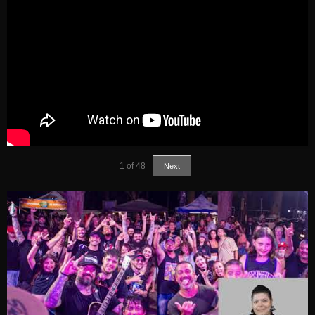
1
of
48
Next