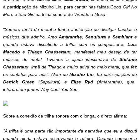
à participação de Mizuho Lin, para cantar nas faixas
Good Girl No
More
e
Bad Girl
na trilha sonora de
Virando a Mesa
:
“Sempre fui fã de metal e tenho a intenção de divulgar bandas e
músicos que admiro. Amo
Amaranthe
,
Sepultura
e
Semblant
e
quando estava discutindo a trilha com os compositores
Luis
Macedo
e
Thiago Chasseraux
, manifestei meu desejo de ter
músicos de metal. Tivemos a ajuda inestimável de
Stefanie
Chasseraux
, irmã de Thiago e muito ativa no meio metal, que fez
os contatos para nós”. Além de
Mizuho Lin
, há participações de
Derrick Green
(Sepultura) e
Elize Ryd
(Amaranthe), que
interpretam juntos Why Cant You See.
Sobre a conexão da trilha sonora com o longa, o direto afirma:
“A trilha é uma parte tão importante da narrativa que eu a discuti
quando ainda estava escrevendo o roteiro. Quando comecei a