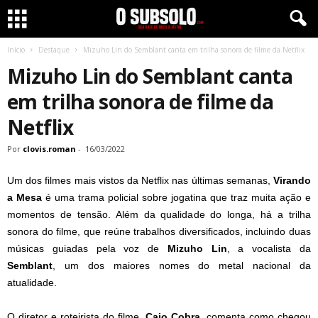
Início
Destaque
Mizuho Lin do Semblant canta em trilha sonora de filme da Netflix
Mizuho Lin do Semblant canta
em trilha sonora de filme da
Netflix
Por
clovis.roman
-
16/03/2022
Um dos filmes mais vistos da Netflix nas últimas semanas,
Virando
a Mesa
é uma trama policial sobre jogatina que traz muita ação e
momentos de tensão. Além da qualidade do longa, há a trilha
sonora do filme, que reúne trabalhos diversificados, incluindo duas
músicas guiadas pela voz de
Mizuho Lin
, a vocalista da
Semblant
, um dos maiores nomes do metal nacional da
atualidade.
O diretor e roteirista do filme,
Caio Cobra
, comenta como chegou