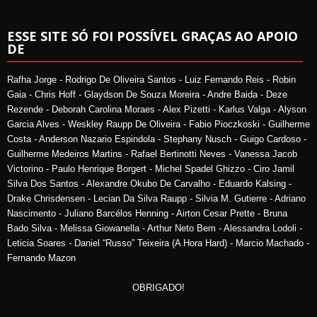
ESSE SITE SÓ FOI POSSÍVEL GRAÇAS AO APOIO
DE
Rafha Jorge - Rodrigo De Oliveira Santos - Luiz Fernando Reis - Robin
Gaia - Chris Hoff - Glaydson De Souza Moreira - Andre Baida - Deze
Rezende - Deborah Carolina Moraes - Alex Pizetti - Karlus Valga - Alyson
Garcia Alves - Weskley Raupp De Oliveira - Fabio Pioczkoski - Guilherme
Costa - Anderson Nazario Espindola - Stephany Nusch - Guigo Cardoso -
Guilherme Medeiros Martins - Rafael Bertinotti Neves - Vanessa Jacob
Victorino - Paulo Henrique Borgert - Michel Spadel Ghizzo - Ciro Jamil
Silva Dos Santos - Alexandre Okubo De Carvalho - Eduardo Kalsing -
Drake Chrisdensen - Lecian Da Silva Raupp - Silvia M. Gutierre - Adriano
Nascimento - Juliano Barcélos Henning - Airton Cesar Prette - Bruna
Bado Silva - Melissa Giowanella - Arthur Neto Bem - Alessandra Lodoli -
Leticia Soares - Daniel “Russo” Teixeira (A Hora Hard) - Marcio Machado -
Fernando Mazon
OBRIGADO!