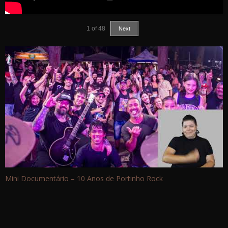
1
of
48
Next
Mini Documentário – 10 Anos de Portinho Rock