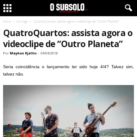
Início
Grunge
QuatroQuartos: assista agora o videoclipe de “Outro Planeta”
QuatroQuartos: assista agora o
videoclipe de “Outro Planeta”
Por
Maykon Kjellin
-
04/04/2018
Seria coincidência o lançamento ter sido hoje 4/4? Talvez sim,
talvez não.