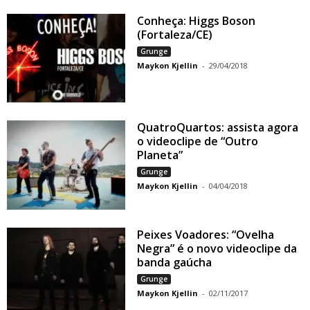
Conheça: Higgs Boson
(Fortaleza/CE)
Grunge
Maykon Kjellin
-
29/04/2018
QuatroQuartos: assista agora
o videoclipe de “Outro
Planeta”
Grunge
Maykon Kjellin
-
04/04/2018
Peixes Voadores: “Ovelha
Negra” é o novo videoclipe da
banda gaúcha
Grunge
Maykon Kjellin
-
02/11/2017