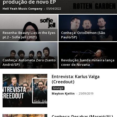
produção de novo EP
Hell Yeah Music Company
-
05/04/2022
Resenha: Beauty Lies in the Eyes
Conheça: OctoDemon (São
pt.2 – Sofie Jell (2021)
Paulo/SP)
Conheça: Automata Zero (Santo
Revolução: banda mineira lança
André/SP)
cover de Nirvana
Entrevista: Karlus Valga
(Creedout)
Grunge
Maykon Kjellin
-
25/09/2019
Conheça: Desabar (Maceió/AL)