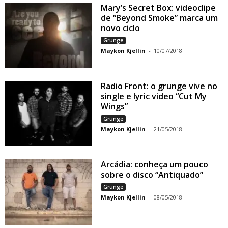
Mary’s Secret Box: videoclipe
de “Beyond Smoke” marca um
novo ciclo
Grunge
Maykon Kjellin
-
10/07/2018
Radio Front: o grunge vive no
single e lyric video “Cut My
Wings”
Grunge
Maykon Kjellin
-
21/05/2018
Arcádia: conheça um pouco
sobre o disco “Antiquado”
Grunge
Maykon Kjellin
-
08/05/2018