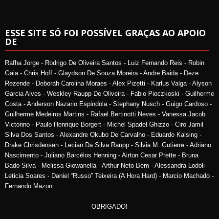
ESSE SITE SÓ FOI POSSÍVEL GRAÇAS AO APOIO
DE
Rafha Jorge - Rodrigo De Oliveira Santos - Luiz Fernando Reis - Robin
Gaia - Chris Hoff - Glaydson De Souza Moreira - Andre Baida - Deze
Rezende - Deborah Carolina Moraes - Alex Pizetti - Karlus Valga - Alyson
Garcia Alves - Weskley Raupp De Oliveira - Fabio Pioczkoski - Guilherme
Costa - Anderson Nazario Espindola - Stephany Nusch - Guigo Cardoso -
Guilherme Medeiros Martins - Rafael Bertinotti Neves - Vanessa Jacob
Victorino - Paulo Henrique Borgert - Michel Spadel Ghizzo - Ciro Jamil
Silva Dos Santos - Alexandre Okubo De Carvalho - Eduardo Kalsing -
Drake Chrisdensen - Lecian Da Silva Raupp - Silvia M. Gutierre - Adriano
Nascimento - Juliano Barcélos Henning - Airton Cesar Prette - Bruna
Bado Silva - Melissa Giowanella - Arthur Neto Bem - Alessandra Lodoli -
Leticia Soares - Daniel “Russo” Teixeira (A Hora Hard) - Marcio Machado -
Fernando Mazon
OBRIGADO!