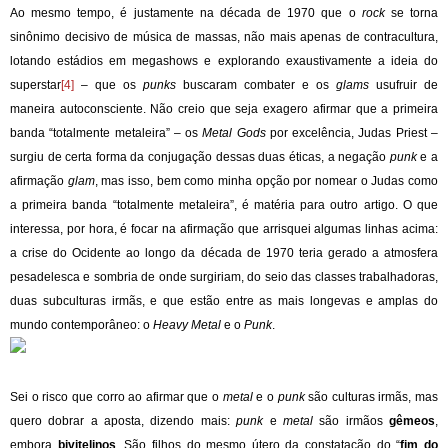
Ao mesmo tempo, é justamente na década de 1970 que o
rock
se torna
sinônimo decisivo de música de massas, não mais apenas de contracultura,
lotando estádios em megashows e explorando exaustivamente a ideia do
superstar
[4]
– que os
punks
buscaram combater e os
glams
usufruir de
maneira autoconsciente. Não creio que seja exagero afirmar que a primeira
banda “totalmente metaleira” – os
Metal Gods
por excelência, Judas Priest –
surgiu de certa forma da conjugação dessas duas éticas, a negação
punk
e a
afirmação
glam
, mas isso, bem como minha opção por nomear o Judas como
a primeira banda “totalmente metaleira”, é matéria para outro artigo. O que
interessa, por hora, é focar na afirmação que arrisquei algumas linhas acima:
a crise do Ocidente ao longo da década de 1970 teria gerado a atmosfera
pesadelesca e sombria de onde surgiriam, do seio das classes trabalhadoras,
duas subculturas irmãs, e que estão entre as mais longevas e amplas do
mundo contemporâneo: o
Heavy Metal
e o
Punk
.
Sei o risco que corro ao afirmar que o
metal
e o
punk
são culturas irmãs, mas
quero dobrar a aposta, dizendo mais:
punk
e
metal
são irmãos
gêmeos
,
embora
bivitelinos
. São filhos do mesmo útero da constatação do “
fim do