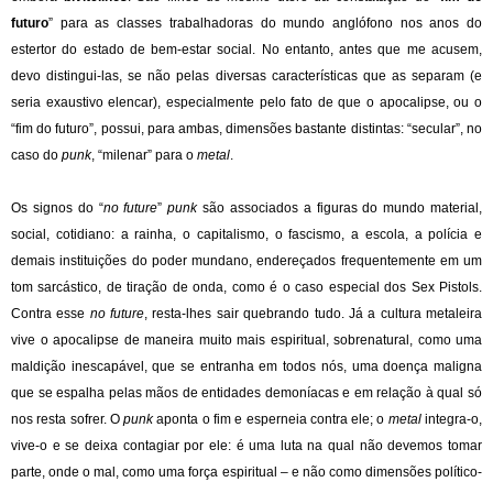
futuro
” para as classes trabalhadoras do mundo anglófono nos anos do
estertor do estado de bem-estar social. No entanto, antes que me acusem,
devo distingui-las, se não pelas diversas características que as separam (e
seria exaustivo elencar), especialmente pelo fato de que o apocalipse, ou o
“fim do futuro”, possui, para ambas, dimensões bastante distintas: “secular”, no
caso do
punk
, “milenar” para o
metal
.
Os signos do “
no future
”
punk
são associados a figuras do mundo material,
social, cotidiano: a rainha, o capitalismo, o fascismo, a escola, a polícia e
demais instituições do poder mundano, endereçados frequentemente em um
tom sarcástico, de tiração de onda, como é o caso especial dos Sex Pistols.
Contra esse
no future
, resta-lhes sair quebrando tudo. Já a cultura metaleira
vive o apocalipse de maneira muito mais espiritual, sobrenatural, como uma
maldição inescapável, que se entranha em todos nós, uma doença maligna
que se espalha pelas mãos de entidades demoníacas e em relação à qual só
nos resta sofrer. O
punk
aponta o fim e esperneia contra ele; o
metal
integra-o,
vive-o e se deixa contagiar por ele: é uma luta na qual não devemos tomar
parte, onde o mal, como uma força espiritual – e não como dimensões político-