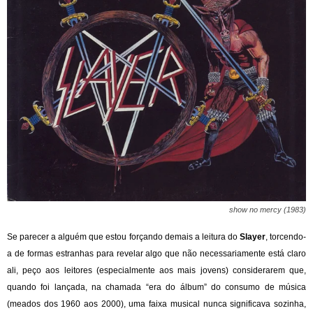
show no mercy (1983)
Se parecer a alguém que estou forçando demais a leitura do
Slayer
, torcendo-
a de formas estranhas para revelar algo que não necessariamente está claro
ali, peço aos leitores (especialmente aos mais jovens) considerarem que,
quando foi lançada, na chamada “era do álbum” do consumo de música
(meados dos 1960 aos 2000), uma faixa musical nunca significava sozinha,