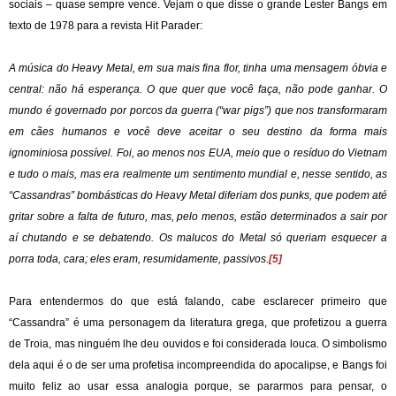
sociais – quase sempre vence. Vejam o que disse o grande Lester Bangs em
texto de 1978 para a revista Hit Parader:
A música do Heavy Metal, em sua mais fina flor, tinha uma mensagem óbvia e
central: não há esperança. O que quer que você faça, não pode ganhar. O
mundo é governado por porcos da guerra (“war pigs”) que nos transformaram
em cães humanos e você deve aceitar o seu destino da forma mais
ignominiosa possível. Foi, ao menos nos EUA, meio que o resíduo do Vietnam
e tudo o mais, mas era realmente um sentimento mundial e, nesse sentido, as
“Cassandras” bombásticas do Heavy Metal diferiam dos punks, que podem até
gritar sobre a falta de futuro, mas, pelo menos, estão determinados a sair por
aí chutando e se debatendo. Os malucos do Metal só queriam esquecer a
porra toda, cara; eles eram, resumidamente, passivos.
[5]
Para entendermos do que está falando, cabe esclarecer primeiro que
“Cassandra” é uma personagem da literatura grega, que profetizou a guerra
de Troia, mas ninguém lhe deu ouvidos e foi considerada louca. O simbolismo
dela aqui é o de ser uma profetisa incompreendida do apocalipse, e Bangs foi
muito feliz ao usar essa analogia porque, se pararmos para pensar, o