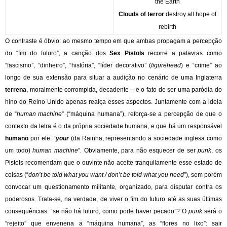
the Earth
Clouds of terror
destroy all hope of
rebirth
O contraste é óbvio: ao mesmo tempo em que ambas propagam a percepção
do “fim do futuro”, a canção dos
Sex Pistols
recorre a palavras como
“fascismo”, “dinheiro”, “história”, “líder decorativo” (
figurehead
) e “crime” ao
longo de sua extensão para situar a audição no cenário de uma Inglaterra
terrena
, moralmente corrompida, decadente – e o fato de ser uma paródia do
hino do Reino Unido apenas realça esses aspectos. Juntamente com a ideia
de “
human machine
” (“máquina humana”), reforça-se a percepção de que o
contexto da letra é o da própria sociedade humana, e que há um responsável
humano
por ele: “
your
(da Rainha, representando a sociedade inglesa como
um todo)
human machine
”. Obviamente, para não esquecer de ser
punk
, os
Pistols recomendam que o ouvinte não aceite tranquilamente esse estado de
coisas (“
don’t be told what you want / don’t be told what you need
”), sem porém
convocar um questionamento militante, organizado, para disputar contra os
poderosos. Trata-se, na verdade, de viver o fim do futuro até as suas últimas
consequências: “se não há futuro, como pode haver pecado”? O
punk
será o
“rejeito” que envenena a “máquina humana”, as “flores no lixo”: sair