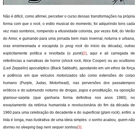
Não é difícil, como afirmei, perceber o curso dessas transformações na própria
forma com que o
rock
, o estilo musical do momento, foi adquirindo tons cada
vez mais sombrios, rompendo a efusividade colorida, por vezes
folk
, do Verão
do Amor, e guinando para uma jornada bem mais invernal, noturna e urbana,
oras ensimesmada e escapista (o
prog rock
do início da década), outras
explicitamente política e revoltada (o
punk
)
[2]
, aqui e ali carregada de
referências a narrativas de horror (
shock rock
, Alice Cooper) ou ao ocultismo
(Led Zeppelin) apocalíptico (Black Sabbath), apostando em um
ethos
de força
e potência em que veículos motorizados são como extensões do corpo
humano (Purple, Judas, Motorhead), nas perversões dos passatempos
eróticos e do submundo noturno de drogas, jogos e prostituição, na oposição
glamour-sarjeta (que ganharia forma definitiva nos anos 1980), no
esvaziamento da retórica humanista e revolucionária do fim da década de
1960 para uma celebração do decadente e do superficial (
glam rock
), enfim: a
lista é longa, mas ilustrativa de uma ideia simples:
o sonho acabou, quem não
dormiu no sleeping bag nem sequer sonhou
[3]
.