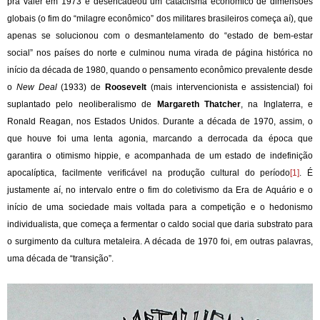
pra valer em 1973 e desencadeou um cataclisma econômico de dimensões
globais (o fim do “milagre econômico” dos militares brasileiros começa aí), que
apenas se solucionou com o desmantelamento do “estado de bem-estar
social” nos países do norte e culminou numa virada de página histórica no
início da década de 1980, quando o pensamento econômico prevalente desde
o
New Deal
(1933) de
Roosevelt
(mais intervencionista e assistencial) foi
suplantado pelo neoliberalismo de
Margareth Thatcher
, na Inglaterra, e
Ronald Reagan, nos Estados Unidos. Durante a década de 1970, assim, o
que houve foi uma lenta agonia, marcando a derrocada da época que
garantira o otimismo hippie, e acompanhada de um estado de indefinição
apocalíptica, facilmente verificável na produção cultural do período
[1]
. É
justamente aí, no intervalo entre o fim do coletivismo da Era de Aquário e o
início de uma sociedade mais voltada para a competição e o hedonismo
individualista, que começa a fermentar o caldo social que daria substrato para
o surgimento da cultura metaleira. A década de 1970 foi, em outras palavras,
uma década de “transição”.