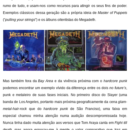
rumo de tudo, e usam-nos como recursos para atingir os seus fins de poder.
Exemplos clássicos dessa geração são a própria ideia de
Master of Puppets
(“
pulling your strings
”) e os álbuns oitentistas do Megadeth.
Mas também fora da
Bay Area
e da vivência próxima com o
hardcore punk
podemos encontrar um exemplo vívido da diferença entre os dois
no future’s
,
punk e metaleiro de suas fases iniciais. No primeiro disco do Slayer (uma
banda de Los Angeles, portanto mais próxima geograficamente da cena
glam-
metal-hair-rock
que do
hardcore punk
de São Franciso), uma faixa em
especial chamou minha atenção numa audição descompromissada hoje.
Nunca tinha dado muita atenção aos versos que Tom Araya canta em
Fight till
death
, mas agora espocou-me à mente o valor comparativo que traz em