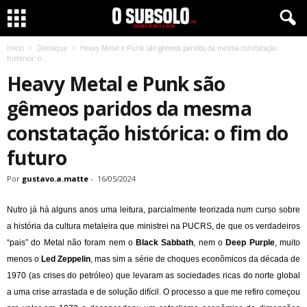
Início
Destaque
Heavy Metal e Punk são gêmeos paridos da mesma constatação
histórica: o...
Heavy Metal e Punk são
gêmeos paridos da mesma
constatação histórica: o fim do
futuro
Por
gustavo.a.matte
-
16/05/2024
Nutro já há alguns anos uma leitura, parcialmente teorizada num curso sobre
a história da cultura metaleira que ministrei na PUCRS, de que os verdadeiros
“pais” do Metal não foram nem o
Black Sabbath
, nem o
Deep Purple
, muito
menos o
Led Zeppelin
, mas sim a série de choques econômicos da década de
1970 (as crises do petróleo) que levaram as sociedades ricas do norte global
a uma crise arrastada e de solução difícil. O processo a que me refiro começou