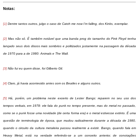
Notas:
[
1]
Dentre tantos outros, julgo o caso de Catch me now I’m falling, dos Kinks, exemplar.
[2]
Mas não só. É também notável que uma banda prog do tamanho do Pink Floyd tenha
lançado seus dois discos mais sombrios e politizados justamente na passagem da década
de 1970 para a de 1980: Animals e The Wall.
[3]
Não fui eu quem disse, foi Gilberto Gil.
[4]
Claro, já havia acontecido antes com os Beatles e alguns outros.
[5]
Há, porém, um problema neste excerto de Lester Bangs: reparem no seu uso dos
tempos verbais, em 1978: ele fala do punk no tempo presente, mas do metal no passado,
como se o punk fosse uma novidade (de certa forma era) e o metal estivesse extinto. É uma
questão de terminologia de época, que mudou radicalmente durante a década de 1980,
quando o circuito da cultura metaleira passou realmente a existir. Bangs, quando fala em
Heavy Metal, está na verdade referindo-se a um conceito anterior, de conotações