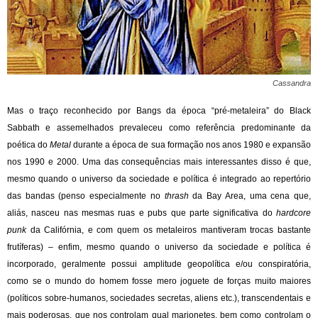
Cassandra
Mas o traço reconhecido por Bangs da época “pré-metaleira” do Black
Sabbath e assemelhados prevaleceu como referência predominante da
poética do
Metal
durante a época de sua formação nos anos 1980 e expansão
nos 1990 e 2000. Uma das consequências mais interessantes disso é que,
mesmo quando o universo da sociedade e política é integrado ao repertório
das bandas (penso especialmente no
thrash
da Bay Area, uma cena que,
aliás, nasceu nas mesmas ruas e pubs que parte significativa do
hardcore
punk
da Califórnia, e com quem os metaleiros mantiveram trocas bastante
frutíferas) – enfim, mesmo quando o universo da sociedade e política é
incorporado, geralmente possui amplitude geopolítica e/ou conspiratória,
como se o mundo do homem fosse mero joguete de forças muito maiores
(políticos sobre-humanos, sociedades secretas, aliens etc.), transcendentais e
mais poderosas, que nos controlam qual marionetes, bem como controlam o