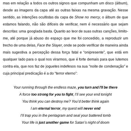
mas em relação a todos os outros signos que compunham um disco (álbum),
desde as imagens da capa até as outras faixas na mesma gravação. Nesse
sentido, as intenções ocultistas da capa de
Show no mercy
, o álbum de que
estamos falando, não são difíceis de verificar, nem é necessário que sejam
descritas: uma googlada basta. Quanto ao teor de suas outras canções, limito-
me, até porque já abuso do espaço que me foi concedido, a reproduzir um
trecho de uma delas,
Face the Slayer
, onde se pode verificar de maneira ainda
mais sugestiva a percepção dessa força fatal e “onipresente”, que está em
qualquer lado para o qual nos virarmos, que é forte demais para que lutemos
contra ela, que nos faz de joguetes indefesos na sua “noite de condenação” e
cuja principal predicação é a do “terror eterno”:
Your running through the endless maze,
you turn and I’ll be there
A force
too strong for you to fight
, I’ll see your end tonight
You think you can destroy me? You’d better think again
I am
eternal terror
, my quest will
never end
I’ll trap you in the pentagram and seal your battered tomb
Your life is
just another game
for Satan’s night of doom