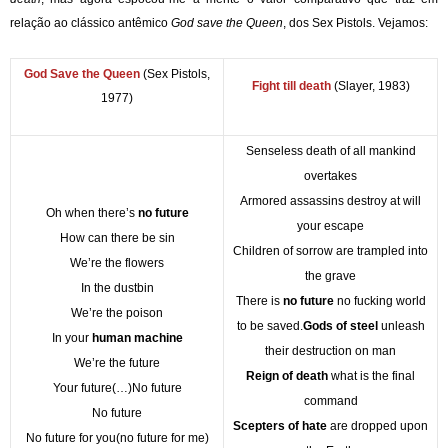
relação ao clássico antêmico
God save the Queen
, dos Sex Pistols. Vejamos:
God Save the Queen
(Sex Pistols,
Fight till death
(Slayer, 1983)
1977)
Senseless death of all mankind
overtakes
Armored assassins destroy at will
Oh when there’s
no future
your escape
How can there be sin
Children of sorrow are trampled into
We’re the flowers
the grave
In the dustbin
There is
no future
no fucking world
We’re the poison
to be saved.
Gods of steel
unleash
In your
human machine
their destruction on man
We’re the future
Reign of death
what is the final
Your future
(…)
No future
command
No future
Scepters of hate
are dropped upon
No future for you
(no future for me)