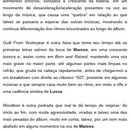
elementos sonoros, somados à crescente da bateria, em um
movimento de desaceleração/aceleração presentes na voz ao
longo da música, que causa uma “quebra” em relação ao que
talvez se passaria a esperar das outras músicas, mostrando a
contínua diferenciação dos ritmos encontrados ao longo do
álbum
.
Guilt From Yesteryear
é outra faixa que toma seu tempo até as
primeiras letras saírem da boca de
Marcos
, em uma crescente
sonora e, assim como em
Born and Raised
, mantendo uma voz
mais grave na maior parte, até algumas partes mais limpas no
refrão, que gruda na cabeça rapidamente, antes de chegarmos a
um
breakdown
com direito ao clássico “GO”, presente em algumas
músicas e que sempre casa muito bem ao ritmo, em meio a riffs e
uma cadência sinistra de
Lucca
.
Wordless
é outra pedrada que mal te dá tempo de respirar, do
início ao fim, com muita agressividade, viradas e talvez uma das
mais pesadas do
álbum
, muito em conta, talvez, por um som mais
abafado em alguns momentos na voz de
Marcos
.