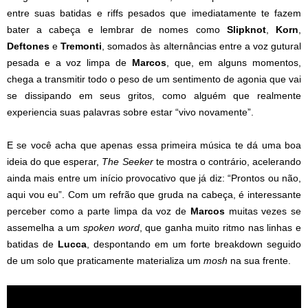
entre suas batidas e riffs pesados que imediatamente te fazem
bater a cabeça e lembrar de nomes como
Slipknot
,
Korn
,
Deftones
e
Tremonti
, somados às alternâncias entre a voz gutural
pesada e a voz limpa de
Marcos
, que, em alguns momentos,
chega a transmitir todo o peso de um sentimento de agonia que vai
se dissipando em seus gritos, como alguém que realmente
experiencia suas palavras sobre estar “vivo novamente”.
E se você acha que apenas essa primeira música te dá uma boa
ideia do que esperar,
The Seeker
te mostra o contrário, acelerando
ainda mais entre um início provocativo que já diz: “Prontos ou não,
aqui vou eu”. Com um refrão que gruda na cabeça, é interessante
perceber como a parte limpa da voz de
Marcos
muitas vezes se
assemelha a um
spoken word
, que ganha muito ritmo nas linhas e
batidas de
Lucca
, despontando em um forte breakdown seguido
de um solo que praticamente materializa um
mosh
na sua frente.