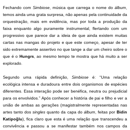
Fechando com
Simbiose
, música que carrega o nome do
álbum
,
temos ainda uma grata surpresa, não apenas pela continuidade da
orquestração, mais em evidência, mas por toda a produção da
faixa enquanto algo puramente instrumental, flertando com um
progressivo que parece dar a ideia de que ainda existem muitas
cartas nas mangas do projeto e que este começo, apesar de ter
sido extremamente assertivo no que tange a dar um cheiro sobre o
que é o
Hungrs
, ao mesmo tempo te mostra que há muito a ser
explorado.
Segundo uma rápida definição,
Simbiose
é: “Uma relação
ecológica intensa e duradoura entre dois organismos de espécies
diferentes. Essa interação pode ser benéfica, neutra ou prejudicial
para os envolvidos.” Após conhecer a história de pai e filho e ver a
união de ambas as gerações (magistralmente representadas nas
artes tanto dos
singles
quanto da capa do
álbum
, feitas por
Bidin
Katipoğlu
), fica claro que esta é uma relação que transcendeu a
convivência e passou a se manifestar também nos campos da