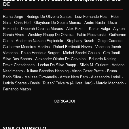
DE
Rafha Jorge - Rodrigo De Oliveira Santos - Luiz Fernando Reis - Robin
Gaia - Chris Hoff - Glaydson De Souza Moreira - Andre Baida - Deze
Rezende - Deborah Carolina Moraes - Alex Pizetti - Karlus Valga - Alyson
Garcia Alves - Weskley Raupp De Oliveira - Fabio Pioczkoski - Guilherme
Costa - Anderson Nazario Espindola - Stephany Nusch - Guigo Cardoso -
Guilherme Medeiros Martins - Rafael Bertinotti Neves - Vanessa Jacob
Victorino - Paulo Henrique Borgert - Michel Spadel Ghizzo - Ciro Jamil
Silva Dos Santos - Alexandre Okubo De Carvalho - Eduardo Kalsing -
Drake Chrisdensen - Lecian Da Silva Raupp - Silvia M. Gutierre - Adriano
Nascimento - Juliano Barcélos Henning - Airton Cesar Prette - Bruna
Bado Silva - Melissa Giowanella - Arthur Neto Bem - Alessandra Lodoli -
Leticia Soares - Daniel “Russo” Teixeira (A Hora Hard) - Marcio Machado -
Fernando Mazon
OBRIGADO!
SIGA O SUBSOLO