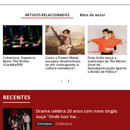
ARTIGOS RELACIONADOS
Mais do autor
Cobertura: Sixpence
Como o Power Metal
Dirty Grills lança o
None The Richer
europeu desenvolveu-
videoclipe de “Ao Menor
(Curitiba/PR)
se em contraponto à
Sinal de
cultura metaleira?
Autodepreciação Aperte
o Botão de Pânico”
RECENTES
Drama celebra 20 anos com novo single;
ouça “Onde Isso Vai...
Destaque
07/08/2026