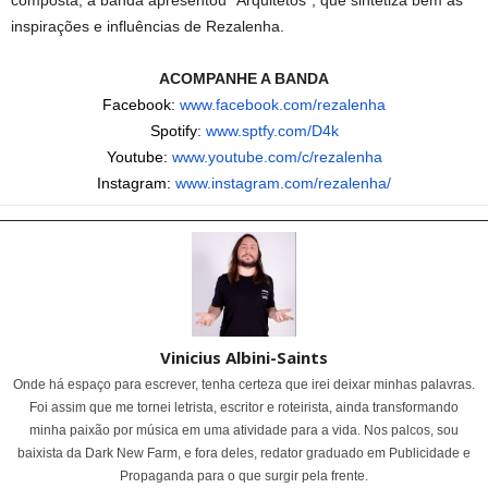
composta, a banda apresentou “Arquitetos”, que sintetiza bem as
inspirações e influências de Rezalenha.
ACOMPANHE A BANDA
Facebook:
www.facebook.com/rez
alenha
Spotify
:
www.sptfy.com/D4k
Youtube:
www.youtube.com/c/rez
alenha
Instagram:
www.instagram.com/r
ezalenha/
Vinicius Albini-Saints
Onde há espaço para escrever, tenha certeza que irei deixar minhas palavras.
Foi assim que me tornei letrista, escritor e roteirista, ainda transformando
minha paixão por música em uma atividade para a vida. Nos palcos, sou
baixista da Dark New Farm, e fora deles, redator graduado em Publicidade e
Propaganda para o que surgir pela frente.