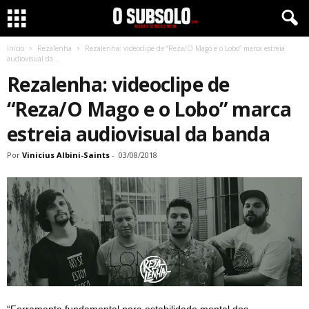
Início
Rezalenha
Rezalenha: videoclipe de “Reza/O Mago e o Lobo” marca estreia
audiovisual da...
Rezalenha: videoclipe de
“Reza/O Mago e o Lobo” marca
estreia audiovisual da banda
Por
Vinicius Albini-Saints
-
03/08/2018