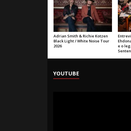
Adrian Smith & Richie Kotzen
Entrev
Black Light / White Noise Tour
Ehdona
2026
e o le
Sente
YOUTUBE