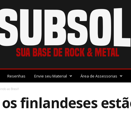
Resenhas
Envie seu Material
Área de Assessorias
indo ao Brasil!
 os finlandeses estã