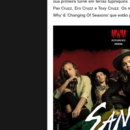
sua primeira turnê em terras tupiniquins
Pav Cruzz, Ero Cruzz e Toxy Cruzz. Os m
Why’ & ‘Changing Of Seasons’ que estão 