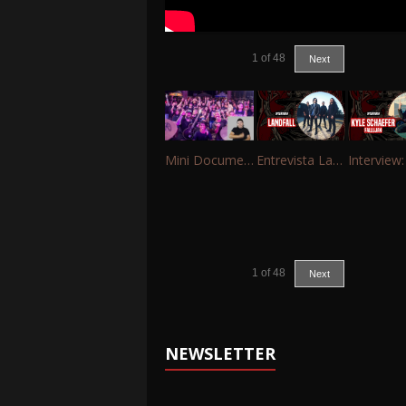
1
of
48
Next
Mini Documentário – 10 Anos de Portinho Rock
Entrevista Landfall
1
of
48
Next
NEWSLETTER