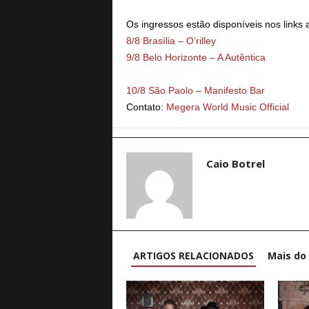
Os ingressos estão disponíveis nos links 
8/8 Brasília – O’rilley
9/8 Belo Horizonte – A Autêntica
10/8 São Paolo – Manifesto Bar
Contato:
Megera World Music Official
Caio Botrel
ARTIGOS RELACIONADOS
Mais do