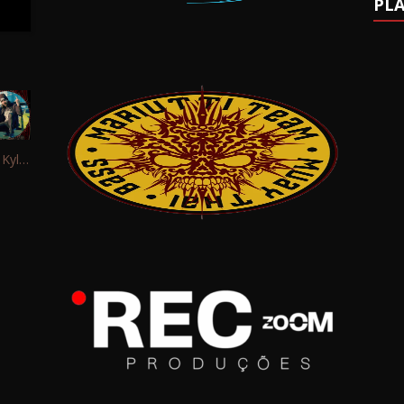
PLA
Interview: Kyle Schaefer (Fallujah)