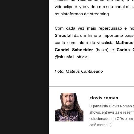
videoclipe e lyric vídeo em seu canal of
as plataformas de streaming.
Com cada vez mais repercussão e not
Siriusfall
dá um firme e importante pas
conta com, além do vocalista
Matheus
Gabriel Schneider
(baixo) e
Carlos 
@siriusfall_official.
Foto: Mateus Cantaleano
clovis.roman
O jornalista Clovis Roman 
shows, entrevistas e resen
colecionador de CDs e em
café morno. ;)