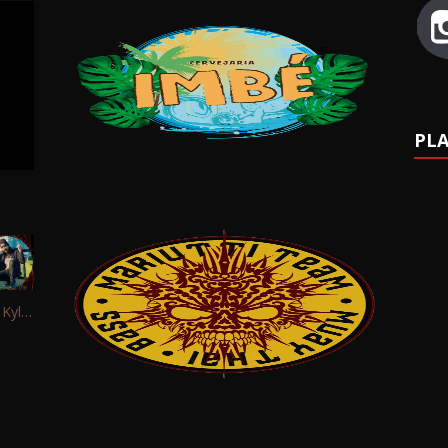
PLA
Interview: Kyle Schaefer (Fallujah)