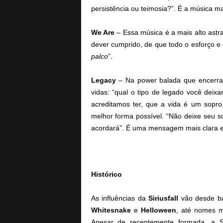
persistência ou teimosia?”. É a música m
We Are
– Essa música é a mais alto astr
dever cumprido, de que todo o esforço e 
palco
”.
Legacy
– Na power balada que encerra
vidas: “qual o tipo de legado você deixa
acreditamos ter, que a vida é um sopro
melhor forma possível. “Não deixe seu s
acordará”. É uma mensagem mais clara e 
Histórico
As influências da
Siriusfall
vão desde ba
Whitesnake
e
Helloween
, até nomes 
Apesar de recentemente formada, a Si