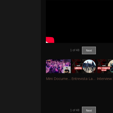
1
of
48
Next
Mini Documentário – 10 Anos de Portinho Rock
Entrevista Landfall
1
of
48
Next