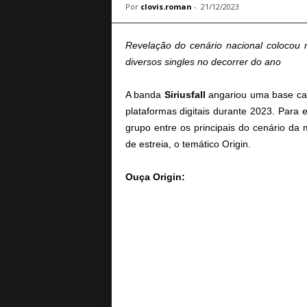
Por
clovis.roman
-
21/12/2023
a
B
a
Revelação do cenário nacional colocou n
s
diversos singles no decorrer do ano
e
d
A banda
Siriusfall
angariou uma base cad
e
plataformas digitais durante 2023. Para
R
o
grupo entre os principais do cenário da 
c
de estreia, o temático Origin.
k
e
Ouça Origin:
M
e
t
a
l