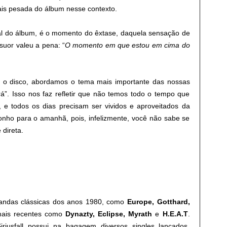
ais pesada do álbum nesse contexto.
al do álbum, é o momento do êxtase, daquela sensação de
suor valeu a pena: “
O momento em que estou em cima do
 o disco, abordamos o tema mais importante das nossas
rá”. Isso nos faz refletir que não temos todo o tempo que
, e todos os dias precisam ser vividos e aproveitados da
onho para o amanhã, pois, infelizmente, você não sabe se
direta.
ndas clássicas dos anos 1980, como
Europe, Gotthard,
mais recentes como
Dynazty, Eclipse, Myrath
e
H.E.A.T
.
riusfall possui na bagagem diversos singles lançados,