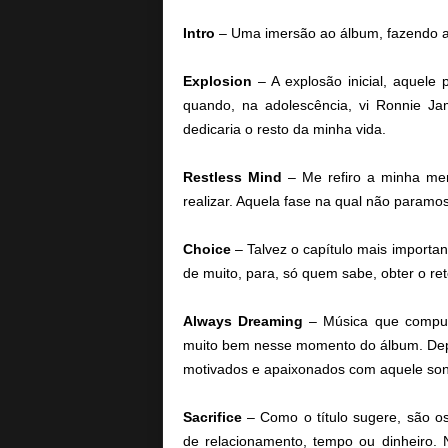
Intro
– Uma imersão ao álbum, fazendo al
Explosion
– A explosão inicial, aquele
quando, na adolescência, vi Ronnie J
dedicaria o resto da minha vida.
Restless Mind
– Me refiro a minha men
realizar. Aquela fase na qual não paramo
Choice
– Talvez o capítulo mais importa
de muito, para, só quem sabe, obter o re
Always Dreaming
– Música que compus 
muito bem nesse momento do álbum. Depo
motivados e apaixonados com aquele sonho
Sacrifice
– Como o título sugere, são os
de relacionamento, tempo ou dinheiro.