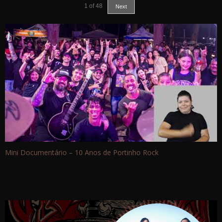
1
of
48
Next
Mini Documentário – 10 Anos de Portinho Rock