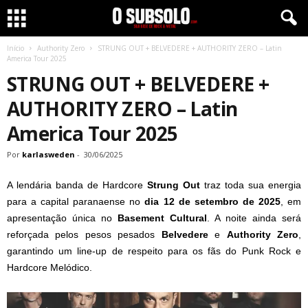
Início
Authority Zero
STRUNG OUT + BELVEDERE + AUTHORITY ZERO – Latin
America Tour 2025
STRUNG OUT + BELVEDERE +
AUTHORITY ZERO – Latin
America Tour 2025
Por
karlasweden
-
30/06/2025
A lendária banda de Hardcore
Strung Out
traz toda sua energia
para a capital paranaense no
dia 12 de setembro de 2025
, em
apresentação única no
Basement Cultural
. A noite ainda será
reforçada pelos pesos pesados
Belvedere
e
Authority Zero
,
garantindo um line-up de respeito para os fãs do Punk Rock e
Hardcore Melódico.