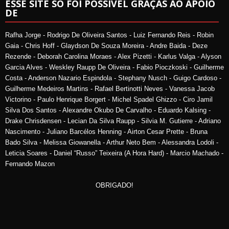
ESSE SITE SÓ FOI POSSÍVEL GRAÇAS AO APOIO
DE
Rafha Jorge - Rodrigo De Oliveira Santos - Luiz Fernando Reis - Robin
Gaia - Chris Hoff - Glaydson De Souza Moreira - Andre Baida - Deze
Rezende - Deborah Carolina Moraes - Alex Pizetti - Karlus Valga - Alyson
Garcia Alves - Weskley Raupp De Oliveira - Fabio Pioczkoski - Guilherme
Costa - Anderson Nazario Espindola - Stephany Nusch - Guigo Cardoso -
Guilherme Medeiros Martins - Rafael Bertinotti Neves - Vanessa Jacob
Victorino - Paulo Henrique Borgert - Michel Spadel Ghizzo - Ciro Jamil
Silva Dos Santos - Alexandre Okubo De Carvalho - Eduardo Kalsing -
Drake Chrisdensen - Lecian Da Silva Raupp - Silvia M. Gutierre - Adriano
Nascimento - Juliano Barcélos Henning - Airton Cesar Prette - Bruna
Bado Silva - Melissa Giowanella - Arthur Neto Bem - Alessandra Lodoli -
Leticia Soares - Daniel “Russo” Teixeira (A Hora Hard) - Marcio Machado -
Fernando Mazon
OBRIGADO!