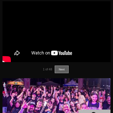
1
of
48
Next