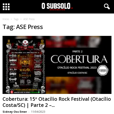
Início
Tags
ASE Press
Tag: ASE Press
Cobertura: 15º Otacílio Rock Festival (Otacílio
Costa/SC) | Parte 2 –...
Sidney Oss Emer
-
11/04/2023