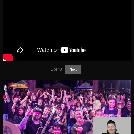
1
of
48
Next