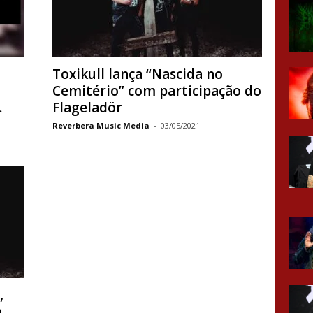
Toxikull lança “Nascida no
Cemitério” com participação do
.
Flageladör
Reverbera Music Media
-
03/05/2021
,
m