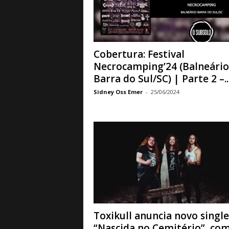
a
B
a
s
e
Cobertura: Festival
d
Necrocamping’24 (Balneário
e
Barra do Sul/SC) | Parte 2 –..
R
Sidney Oss Emer
-
25/06/2024
o
c
k
e
M
e
t
a
l
Toxikull anuncia novo single
“Nascida no Cemitério”, co