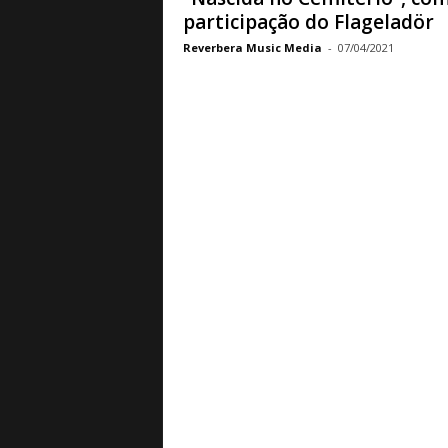
participação do Flageladör
Reverbera Music Media
-
07/04/2021