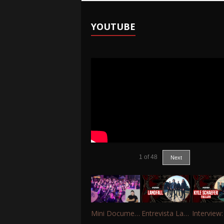
YOUTUBE
1
of
48
Next
Mini Documentário – 10 Anos de Portinho Rock
Entrevista Landfall