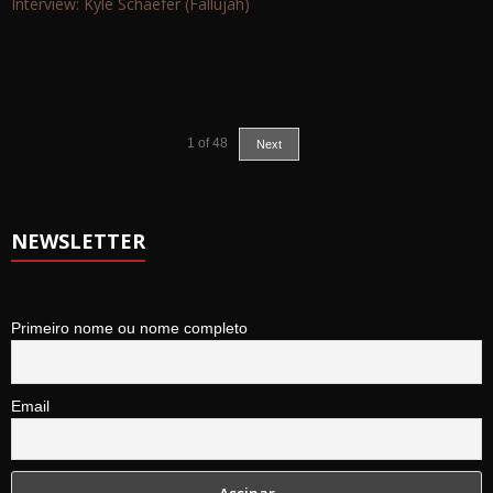
Interview: Kyle Schaefer (Fallujah)
1
of
48
Next
NEWSLETTER
Primeiro nome ou nome completo
Email