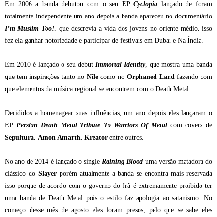
Em 2006 a banda debutou com o seu EP
Cyclopia
lançado de foram
totalmente independente um ano depois a banda apareceu no documentário
I’m Muslim Too!
, que descrevia a vida dos jovens no oriente médio, isso
fez ela ganhar notoriedade e participar de festivais em Dubai e Na Índia.
Em 2010 é lançado o seu debut
Immortal Identity
, que mostra uma banda
que tem inspirações tanto no
Nile
como no
Orphaned Land
fazendo com
que elementos da música regional se encontrem com o Death Metal.
Decididos a homenagear suas influências, um ano depois eles lançaram o
EP
Persian Death Metal Tribute To Warriors Of Metal
com covers de
Sepultura
,
Amon Amarth,
Kreator
entre outros.
No ano de 2014 é lançado o single
Raining Blood
uma versão matadora do
clássico do
Slayer
porém atualmente a banda se encontra mais reservada
isso porque de acordo com o governo do Irã é extremamente proibido ter
uma banda de Death Metal pois o estilo faz apologia ao satanismo. No
começo desse mês de agosto eles foram presos, pelo que se sabe eles