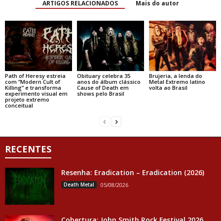
ARTIGOS RELACIONADOS
Mais do autor
Path of Heresy estreia
Obituary celebra 35
Brujeria, a lenda do
com “Modern Cult of
anos do álbum clássico
Metal Extremo latino
Killing” e transforma
Cause of Death em
volta ao Brasil
experimento visual em
shows pelo Brasil
projeto extremo
conceitual
RECENTES
Resenha: Eradication – Eradication (2026)
Death Metal
05/08/2026
Cobertura: John Smith Rock Festival 2026