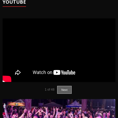
YOUTUBE
1
of
48
Next