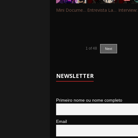
Mini Documentário – 10 Anos de Portinho Rock
Entrevista Landfall
1
of
48
Next
NEWSLETTER
Primeiro nome ou nome completo
Email