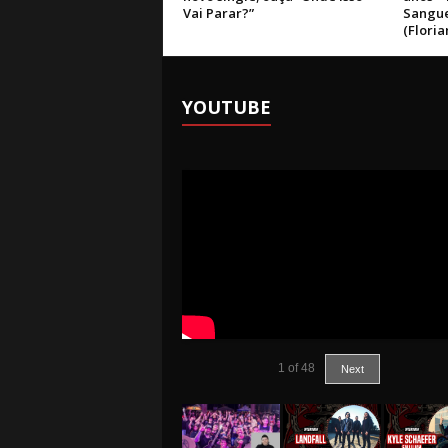
Vai Parar?”
Sangue
(Floria
YOUTUBE
1
of
48
Next