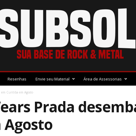
Resenhas
Envie seu Material
Área de Assessorias
 em Curitiba em Agosto
Wears Prada desemb
m Agosto