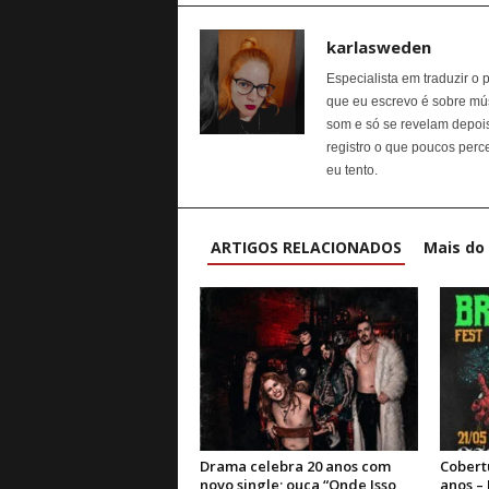
karlasweden
Especialista em traduzir o 
que eu escrevo é sobre mú
som e só se revelam depois 
registro o que poucos per
eu tento.
ARTIGOS RELACIONADOS
Mais do
Drama celebra 20 anos com
Cobert
novo single; ouça “Onde Isso
anos –