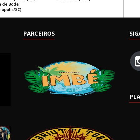
 de Bode
nópolis/SC)
PARCEIROS
SIG
PLA