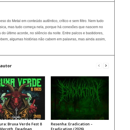
peso do Metal em conteúdo autêntico, crítico e sem filtro. Nem tudo
sica, mas tudo começa nela, porque há conexões que nascem no
do último acorde, no silêncio da noite. Entre palcos e bastidores,
cebem, algumas histórias não cabem em palavras, mas ainda assim,
 autor
ura: Bruxa Verde Fest 8
Resenha: Eradication –
 Meroth, Deadpan,
Eradication (2026)