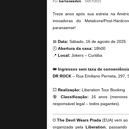
Por
karlasweden
-
04/07/2025
a
B
Treze anos após sua estreia na Améri
a
inovadoras do Metalcore/Post-Hardc
s
paranaense!
e
d
e
📅
Data:
Sábado, 16 de agosto de 2025
R
🕕
Abertura da casa:
18h00
o
📍
Local:
Jokers – Curitiba
c
k
🎟
Ingressos sem taxa de conveniênci
e
DR ROCK
– Rua Emiliano Perneta, 297, S
M
e
t
💥
Realização:
Liberation Tour Booking
a
🔞
Classificação:
16 anos (menores 
l
responsável legal – todos pagantes).
O
The Devil Wears Prada
(EUA) vem ao 
organizada pela
Liberation
, passando 