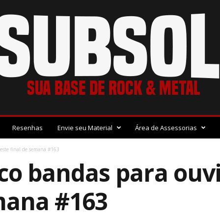
Resenhas
Envie seu Material
Área de Assessorias
neste final de semana #163
nco bandas para ouv
emana #163