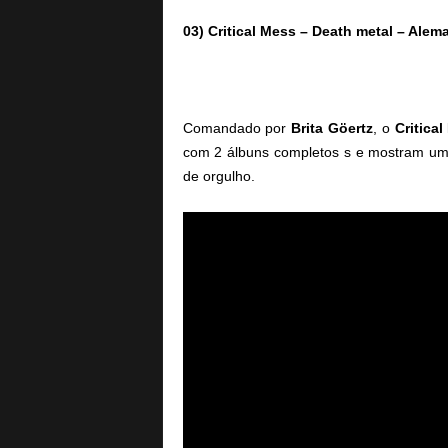
03) Critical Mess – Death metal – Alem
Comandado por
Brita Göertz
, o
Critica
com 2 álbuns completos s e mostram u
de orgulho.