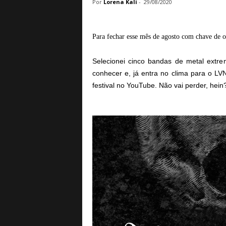
Por
Lorena Kali
-
29/08/2020
a
B
a
Para fechar esse mês de agosto com chave de o
s
e
Selecionei cinco bandas de metal extr
d
e
conhecer e, já entra no clima para o L
R
festival no YouTube. Não vai perder, hein
o
c
k
e
M
e
t
a
l