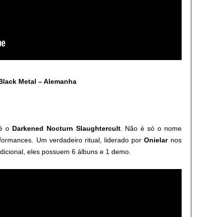
Black Metal – Alemanha
 é o
Darkened Nocturn Slaughtercult
. Não é só o nome
ormances. Um verdadeiro ritual, liderado por
Onielar
nos
adicional, eles possuem 6 álbuns e 1 demo.