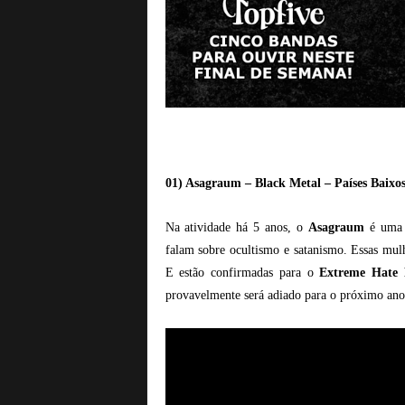
01) Asagraum – Black Metal – Países Baixo
Na atividade há 5 anos, o
Asagraum
é uma 
falam sobre ocultismo e satanismo. Essas mu
E estão confirmadas para o
Extreme Hate F
provavelmente será adiado para o próximo ano