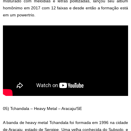
misturado com melodias e letras politizadas, lançou seu álbum
homônimo em 2017 com 12 faixas e desde então a formação está
em um powertrio.
05) Tchandala – Heavy Metal – Aracaju/SE
A banda de heavy metal Tchandala foi formada em 1996 na cidade
de Aracaju, estado de Sergipe. Uma velha conhecida do Subsolo, e