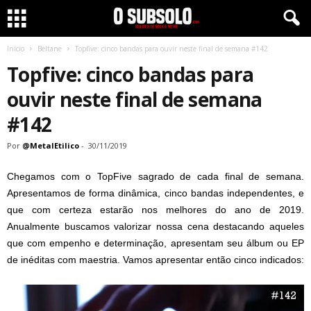
Início
Beltane
Topfive: cinco bandas para ouvir neste final de semana #142
Topfive: cinco bandas para
ouvir neste final de semana
#142
Por
@MetalEtilico
-
30/11/2019
Chegamos com o TopFive sagrado de cada final de semana.
Apresentamos de forma dinâmica, cinco bandas independentes, e
que com certeza estarão nos melhores do ano de 2019.
Anualmente buscamos valorizar nossa cena destacando aqueles
que com empenho e determinação, apresentam seu álbum ou EP
de inéditas com maestria. Vamos apresentar então cinco indicados: