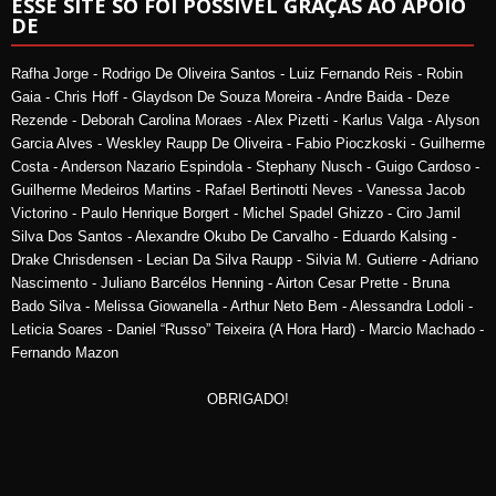
ESSE SITE SÓ FOI POSSÍVEL GRAÇAS AO APOIO
DE
Rafha Jorge - Rodrigo De Oliveira Santos - Luiz Fernando Reis - Robin
Gaia - Chris Hoff - Glaydson De Souza Moreira - Andre Baida - Deze
Rezende - Deborah Carolina Moraes - Alex Pizetti - Karlus Valga - Alyson
Garcia Alves - Weskley Raupp De Oliveira - Fabio Pioczkoski - Guilherme
Costa - Anderson Nazario Espindola - Stephany Nusch - Guigo Cardoso -
Guilherme Medeiros Martins - Rafael Bertinotti Neves - Vanessa Jacob
Victorino - Paulo Henrique Borgert - Michel Spadel Ghizzo - Ciro Jamil
Silva Dos Santos - Alexandre Okubo De Carvalho - Eduardo Kalsing -
Drake Chrisdensen - Lecian Da Silva Raupp - Silvia M. Gutierre - Adriano
Nascimento - Juliano Barcélos Henning - Airton Cesar Prette - Bruna
Bado Silva - Melissa Giowanella - Arthur Neto Bem - Alessandra Lodoli -
Leticia Soares - Daniel “Russo” Teixeira (A Hora Hard) - Marcio Machado -
Fernando Mazon
OBRIGADO!