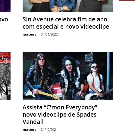
ovo
Sin Avenue celebra fim de ano
com especial e novo videoclipe
mateus
-
04/01/2022
Assista “C’mon Everybody”,
novo videoclipe de Spades
Vandall
mateus
-
21/10/2021