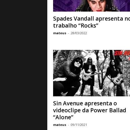
Spades Vandall apresenta n
trabalho “Rocks”
mateus
-
28/03/2022
Sin Avenue apresenta o
videoclipe da Power Ballad
“Alone”
mateus
-
09/11/2021