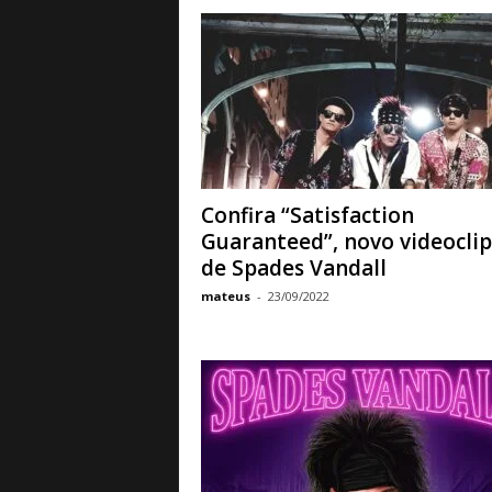
Confira “Satisfaction
Guaranteed”, novo videocli
de Spades Vandall
mateus
-
23/09/2022