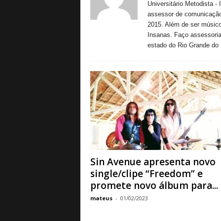
Universitário Metodista - 
a
assessor de comunicação 
B
2015. Além de ser músico,
a
Insanas. Faço assessori
s
estado do Rio Grande do 
e
d
e
R
o
c
k
e
M
e
t
Sin Avenue apresenta novo
a
single/clipe “Freedom” e
l
promete novo álbum para...
mateus
-
01/02/2023