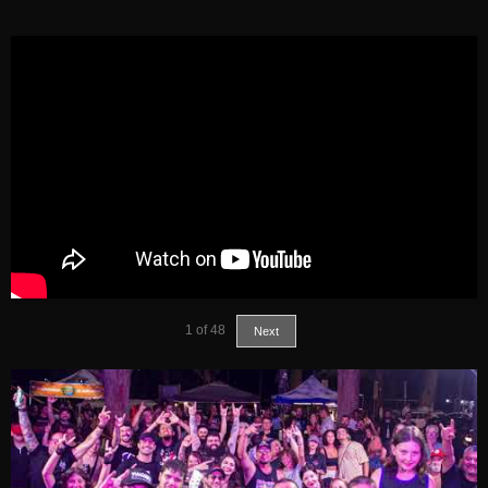
1
of
48
Next