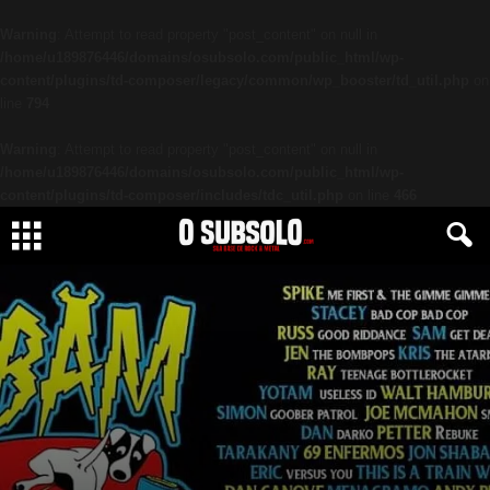
Warning
: Attempt to read property "post_content" on null in
/home/u189876446/domains/osubsolo.com/public_html/wp-
content/plugins/td-composer/legacy/common/wp_booster/td_util.php
on
line
794
Warning
: Attempt to read property "post_content" on null in
/home/u189876446/domains/osubsolo.com/public_html/wp-
content/plugins/td-composer/includes/tdc_util.php
on line
466