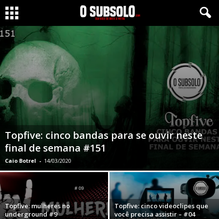
Topfive: cinco bandas para se ouvir neste
final de semana #151
Caio Botrel
-
14/03/2020
Topfive: mulheres no
Topfive: cinco videoclipes que
underground #9
você precisa assistir – #04