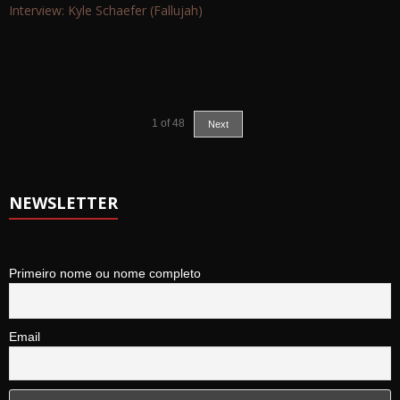
Interview: Kyle Schaefer (Fallujah)
1
of
48
Next
NEWSLETTER
Primeiro nome ou nome completo
Email