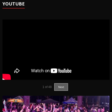
YOUTUBE
1
of
48
Next