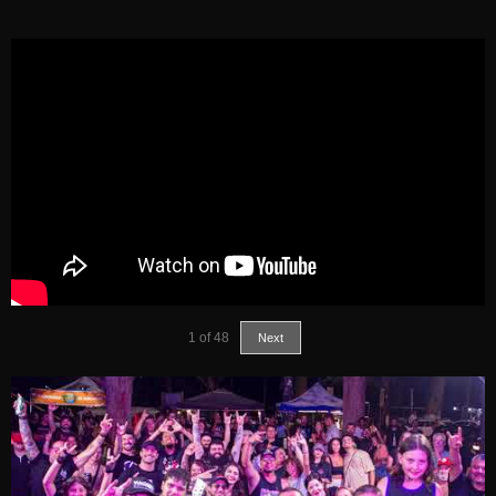
1
of
48
Next