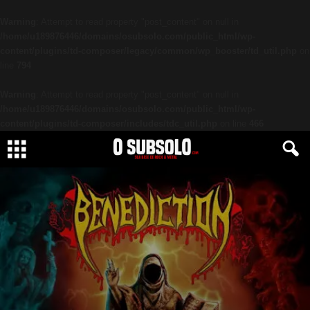
Warning
: Attempt to read property "post_content" on null in
/home/u189876446/domains/osubsolo.com/public_html/wp-
content/plugins/td-composer/legacy/common/wp_booster/td_util.php
on
line
794
Warning
: Attempt to read property "post_content" on null in
/home/u189876446/domains/osubsolo.com/public_html/wp-
content/plugins/td-composer/includes/tdc_util.php
on line
466