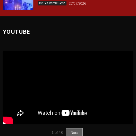
Bruxa verde Fest
27/07/2026
YOUTUBE
1
of
48
Next