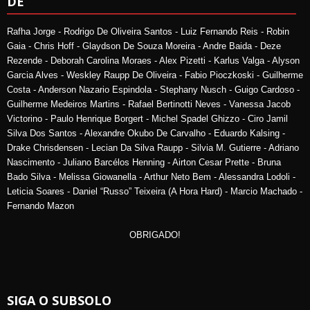
DE
Rafha Jorge - Rodrigo De Oliveira Santos - Luiz Fernando Reis - Robin
Gaia - Chris Hoff - Glaydson De Souza Moreira - Andre Baida - Deze
Rezende - Deborah Carolina Moraes - Alex Pizetti - Karlus Valga - Alyson
Garcia Alves - Weskley Raupp De Oliveira - Fabio Pioczkoski - Guilherme
Costa - Anderson Nazario Espindola - Stephany Nusch - Guigo Cardoso -
Guilherme Medeiros Martins - Rafael Bertinotti Neves - Vanessa Jacob
Victorino - Paulo Henrique Borgert - Michel Spadel Ghizzo - Ciro Jamil
Silva Dos Santos - Alexandre Okubo De Carvalho - Eduardo Kalsing -
Drake Chrisdensen - Lecian Da Silva Raupp - Silvia M. Gutierre - Adriano
Nascimento - Juliano Barcélos Henning - Airton Cesar Prette - Bruna
Bado Silva - Melissa Giowanella - Arthur Neto Bem - Alessandra Lodoli -
Leticia Soares - Daniel “Russo” Teixeira (A Hora Hard) - Marcio Machado -
Fernando Mazon
OBRIGADO!
SIGA O SUBSOLO