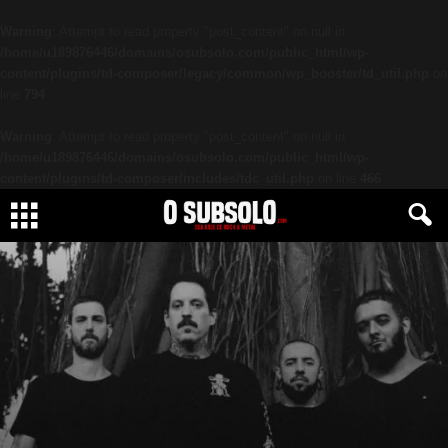
Warning
: Attempt to read property "post_content" on null in
/home/u189876446/domains/osubsolo.com/public_html/wp-
content/plugins/td-composer/legacy/common/wp_booster/td_util.php
on
line
794
Warning
: Attempt to read property "post_content" on null in
/home/u189876446/domains/osubsolo.com/public_html/wp-
content/plugins/td-composer/includes/tdc_util.php
on line
466