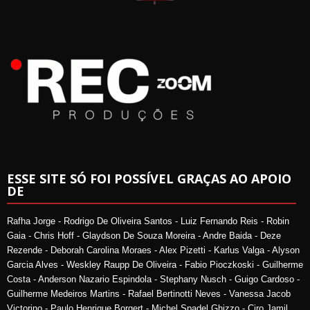
ESSE SITE SÓ FOI POSSÍVEL GRAÇAS AO APOIO
DE
Rafha Jorge - Rodrigo De Oliveira Santos - Luiz Fernando Reis - Robin
Gaia - Chris Hoff - Glaydson De Souza Moreira - Andre Baida - Deze
Rezende - Deborah Carolina Moraes - Alex Pizetti - Karlus Valga - Alyson
Garcia Alves - Weskley Raupp De Oliveira - Fabio Pioczkoski - Guilherme
Costa - Anderson Nazario Espindola - Stephany Nusch - Guigo Cardoso -
Guilherme Medeiros Martins - Rafael Bertinotti Neves - Vanessa Jacob
Victorino - Paulo Henrique Borgert - Michel Spadel Ghizzo - Ciro Jamil