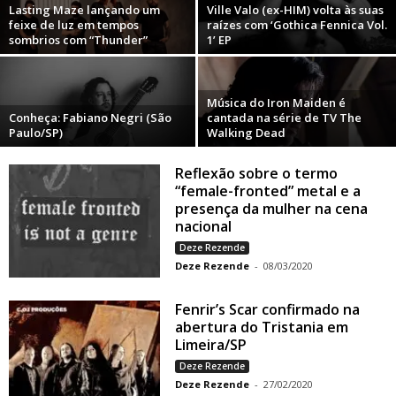
Lasting Maze lançando um
Ville Valo (ex-HIM) volta às suas
feixe de luz em tempos
raízes com ‘Gothica Fennica Vol.
sombrios com “Thunder”
1’ EP
Música do Iron Maiden é
Conheça: Fabiano Negri (São
cantada na série de TV The
Paulo/SP)
Walking Dead
Reflexão sobre o termo
“female-fronted” metal e a
presença da mulher na cena
nacional
Deze Rezende
Deze Rezende
-
08/03/2020
Fenrir’s Scar confirmado na
abertura do Tristania em
Limeira/SP
Deze Rezende
Deze Rezende
-
27/02/2020