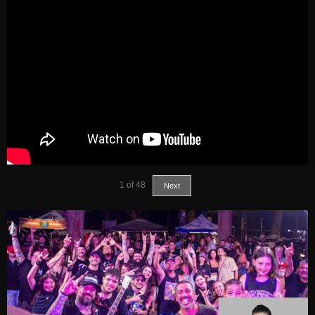
1
of
48
Next