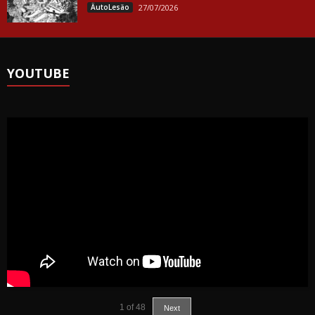
ÄutoLesäo
27/07/2026
YOUTUBE
1
of
48
Next