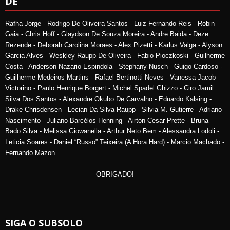
DE
Rafha Jorge - Rodrigo De Oliveira Santos - Luiz Fernando Reis - Robin
Gaia - Chris Hoff - Glaydson De Souza Moreira - Andre Baida - Deze
Rezende - Deborah Carolina Moraes - Alex Pizetti - Karlus Valga - Alyson
Garcia Alves - Weskley Raupp De Oliveira - Fabio Pioczkoski - Guilherme
Costa - Anderson Nazario Espindola - Stephany Nusch - Guigo Cardoso -
Guilherme Medeiros Martins - Rafael Bertinotti Neves - Vanessa Jacob
Victorino - Paulo Henrique Borgert - Michel Spadel Ghizzo - Ciro Jamil
Silva Dos Santos - Alexandre Okubo De Carvalho - Eduardo Kalsing -
Drake Chrisdensen - Lecian Da Silva Raupp - Silvia M. Gutierre - Adriano
Nascimento - Juliano Barcélos Henning - Airton Cesar Prette - Bruna
Bado Silva - Melissa Giowanella - Arthur Neto Bem - Alessandra Lodoli -
Leticia Soares - Daniel “Russo” Teixeira (A Hora Hard) - Marcio Machado -
Fernando Mazon
OBRIGADO!
SIGA O SUBSOLO