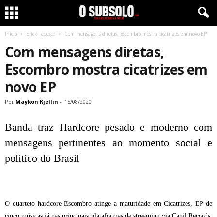
Início
Erick Tedesco
Com mensagens diretas, Escombro mostra cicatrizes em novo EP
Com mensagens diretas,
Escombro mostra cicatrizes em
novo EP
Por
Maykon Kjellin
-
15/08/2020
Banda traz Hardcore pesado e moderno com
mensagens pertinentes ao momento social e
político do Brasil
O quarteto hardcore Escombro atinge a maturidade em Cicatrizes, EP de
cinco músicas já nas principais plataformas de streaming via Canil Records.