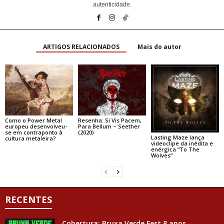
autenticidade.
ARTIGOS RELACIONADOS
Mais do autor
Como o Power Metal
Resenha: Si Vis Pacem,
europeu desenvolveu-
Para Bellum – Seether
se em contraponto à
(2020)
Lasting Maze lança
cultura metaleira?
videoclipe da inédita e
enérgica “To The
Wolves”
RECENTES
Cobertura: Bruxa Verde Fest 8 anos –