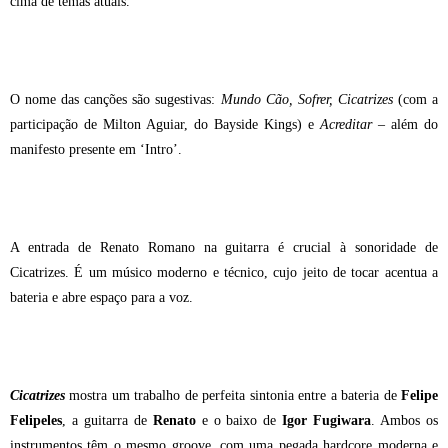
cima de temas atuais.
O nome das canções são sugestivas:
Mundo Cão, Sofrer, Cicatrizes
(com a
participação de Milton Aguiar, do Bayside Kings) e
Acreditar
– além do
manifesto presente em ‘Intro’.
A entrada de Renato Romano na guitarra é crucial à sonoridade de
Cicatrizes. É um músico moderno e técnico, cujo jeito de tocar acentua a
bateria e abre espaço para a voz.
Cicatrizes
mostra um trabalho de perfeita sintonia entre a bateria de
Felipe
Felipeles
, a guitarra de
Renato
e o baixo de
Igor Fugiwara
. Ambos os
instrumentos têm o mesmo groove, com uma pegada hardcore moderna e