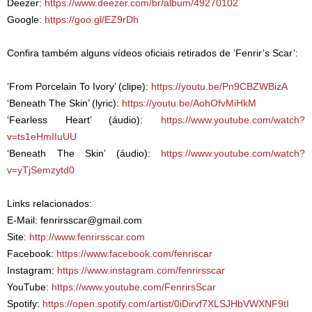
Deezer:
https://www.deezer.com/br/album/49270102
Google:
https://goo.gl/EZ9rDh
Confira também alguns vídeos oficiais retirados de ‘Fenrir’s Scar’:
‘From Porcelain To Ivory’ (clipe):
https://youtu.be/Pn9CBZWBizA
‘Beneath The Skin’ (lyric):
https://youtu.be/AohOfvMiHkM
‘Fearless Heart’ (áudio):
https://www.youtube.com/watch?
v=ts1eHmIIuUU
‘Beneath The Skin’ (áudio):
https://www.youtube.com/watch?
v=yTjSemzytd0
Links relacionados:
E-Mail: fenrirsscar@gmail.com
Site:
http://www.fenrirsscar.com
Facebook:
https://www.facebook.com/fenriscar
Instagram:
https://www.instagram.com/fenrirsscar
YouTube:
https://www.youtube.com/FenrirsScar
Spotify:
https://open.spotify.com/artist/0iDirvf7XLSJHbVWXNF9tI