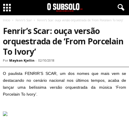
Início
Fenrir's Scar
Fenrir’s Scar: ouça versão orquestrada de ‘From Porcelain To Ivory’
Fenrir’s Scar: ouça versão
orquestrada de ‘From Porcelain
To Ivory’
Por
Maykon Kjellin
-
02/10/2018
O paulista FENRIR’S SCAR, um dos nomes que mais vem se
destacando no cenário nacional nos últimos tempos, acaba de
lançar uma belíssima versão orquestrada da música ‘From
Porcelain To Ivory’.