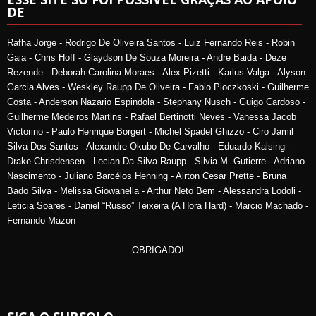
DE
Rafha Jorge - Rodrigo De Oliveira Santos - Luiz Fernando Reis - Robin
Gaia - Chris Hoff - Glaydson De Souza Moreira - Andre Baida - Deze
Rezende - Deborah Carolina Moraes - Alex Pizetti - Karlus Valga - Alyson
Garcia Alves - Weskley Raupp De Oliveira - Fabio Pioczkoski - Guilherme
Costa - Anderson Nazario Espindola - Stephany Nusch - Guigo Cardoso -
Guilherme Medeiros Martins - Rafael Bertinotti Neves - Vanessa Jacob
Victorino - Paulo Henrique Borgert - Michel Spadel Ghizzo - Ciro Jamil
Silva Dos Santos - Alexandre Okubo De Carvalho - Eduardo Kalsing -
Drake Chrisdensen - Lecian Da Silva Raupp - Silvia M. Gutierre - Adriano
Nascimento - Juliano Barcélos Henning - Airton Cesar Prette - Bruna
Bado Silva - Melissa Giowanella - Arthur Neto Bem - Alessandra Lodoli -
Leticia Soares - Daniel “Russo” Teixeira (A Hora Hard) - Marcio Machado -
Fernando Mazon
OBRIGADO!