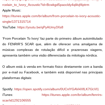
rcelain_to_Ivory_Acoustic?id=Bcwkgd5paocldy4qlilvjf4ptrm
Apple Music:
https://itunes.apple.com/br/album/from-porcelain-to-ivory-acoustic-
single/1371315714
YouTube:
https://youtu.be/qPyAUmy3Xs8
‘From Porcelain To Ivory’ faz parte do primeiro álbum autointitulado
do FENRIR’S SCAR que, além de oferecer uma amalgama de
músicas complexas de rotulação difícil e prazerosas viagens,
apresenta também uma visão diferenciada da mitologia nórdica.
O album está à venda em formato físico diretamente com a banda
por e-mail ou Facebook, e também está disponível nas principais
plataformas digitais:
Spotify:
https://open.spotify.com/album/0UCnlYGAVi4XfLK7fJcVI1
iTunes:
https://itunes.apple.com/br/album/fenrirs-
scar/id1292106555