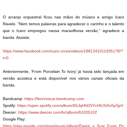
O arranjo orquestral ficou nas mãos do músico e amigo Icaro
Ravelo. “Nem temos palavras para agradecer o carinho e o talento
que o Icaro empregou nassa maravilhosa versão,” agradece a
banda. Assista:
https://www.facebook.com/icaro.mras/videos/1881341011935178/?
t=0
Anteriormente, ‘From Porcelain To Ivory’ já havia sido lançada em
versão acústica e está disponível nos vários canais oficiais da
banda:
Bandcamp:
https://fenrirsscar.bandcamp.com
Spotify:
https://open.spotify.com/album/65JqHhDSYcHiU3r6v5pSpV
Deezer:
https://www.deezer.com/br/album/61035102
Google Play:
https://play.google.com/store/music/album/Fenrir_s_Scar_From_Po