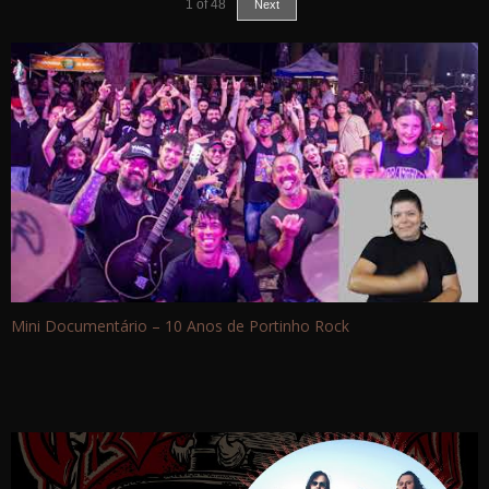
1
of
48
Next
Mini Documentário – 10 Anos de Portinho Rock