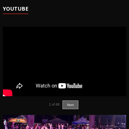
YOUTUBE
1
of
48
Next