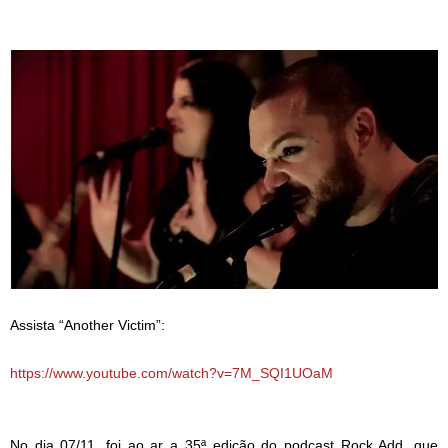
Assista “Another Victim”:
https://www.youtube.com/watch?v=7M_SQI1UOaM
No dia 07/11, foi ao ar a 35ª edição do podcast Rock Add, que