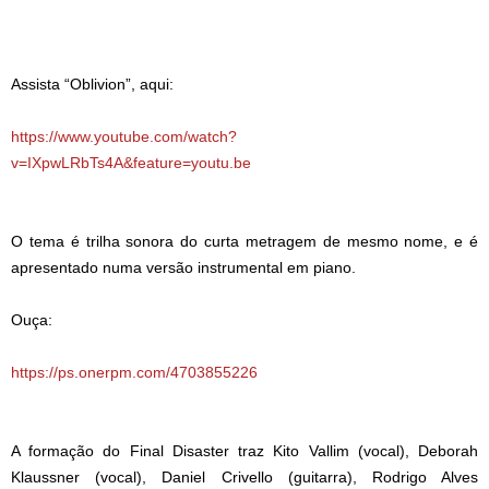
Assista “Oblivion”, aqui:
https://www.youtube.com/watch?
v=IXpwLRbTs4A&feature=youtu.be
O tema é trilha sonora do curta metragem de mesmo nome, e é
apresentado numa versão instrumental em piano.
Ouça:
https://ps.onerpm.com/4703855226
A formação do Final Disaster traz Kito Vallim (vocal), Deborah
Klaussner (vocal), Daniel Crivello (guitarra), Rodrigo Alves