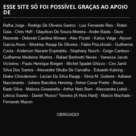
ESSE SITE SÓ FOI POSSÍVEL GRAÇAS AO APOIO
DE
Rafha Jorge - Rodrigo De Oliveira Santos - Luiz Fernando Reis - Robin
Gaia - Chris Hoff - Glaydson De Souza Moreira - Andre Baida - Deze
Rezende - Deborah Carolina Moraes - Alex Pizetti - Karlus Valga - Alyson
Garcia Alves - Weskley Raupp De Oliveira - Fabio Pioczkoski - Guilherme
Costa - Anderson Nazario Espindola - Stephany Nusch - Guigo Cardoso -
Guilherme Medeiros Martins - Rafael Bertinotti Neves - Vanessa Jacob
Victorino - Paulo Henrique Borgert - Michel Spadel Ghizzo - Ciro Jamil
Silva Dos Santos - Alexandre Okubo De Carvalho - Eduardo Kalsing -
Drake Chrisdensen - Lecian Da Silva Raupp - Silvia M. Gutierre - Adriano
Nascimento - Juliano Barcélos Henning - Airton Cesar Prette - Bruna
Bado Silva - Melissa Giowanella - Arthur Neto Bem - Alessandra Lodoli -
Leticia Soares - Daniel “Russo” Teixeira (A Hora Hard) - Marcio Machado -
Fernando Mazon
OBRIGADO!