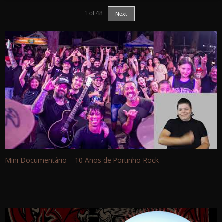
1
of
48
Next
Mini Documentário – 10 Anos de Portinho Rock