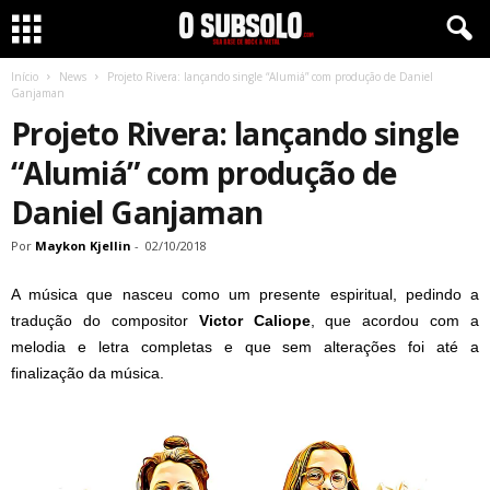
Início
News
Projeto Rivera: lançando single “Alumiá” com produção de Daniel
Ganjaman
Projeto Rivera: lançando single
“Alumiá” com produção de
Daniel Ganjaman
Por
Maykon Kjellin
-
02/10/2018
A música que nasceu como um presente espiritual, pedindo a
tradução do compositor
Victor Caliope
, que acordou com a
melodia e letra completas e que sem alterações foi até a
finalização da música.