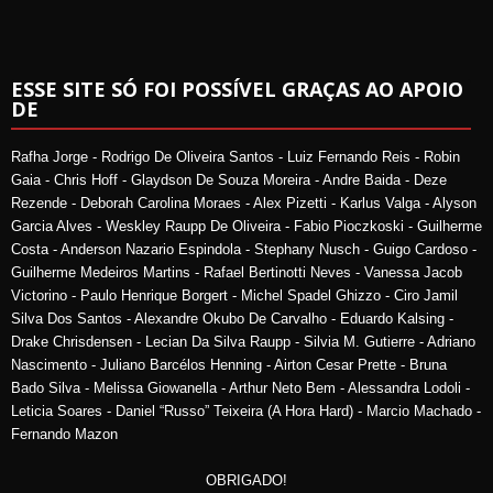
ESSE SITE SÓ FOI POSSÍVEL GRAÇAS AO APOIO
DE
Rafha Jorge - Rodrigo De Oliveira Santos - Luiz Fernando Reis - Robin
Gaia - Chris Hoff - Glaydson De Souza Moreira - Andre Baida - Deze
Rezende - Deborah Carolina Moraes - Alex Pizetti - Karlus Valga - Alyson
Garcia Alves - Weskley Raupp De Oliveira - Fabio Pioczkoski - Guilherme
Costa - Anderson Nazario Espindola - Stephany Nusch - Guigo Cardoso -
Guilherme Medeiros Martins - Rafael Bertinotti Neves - Vanessa Jacob
Victorino - Paulo Henrique Borgert - Michel Spadel Ghizzo - Ciro Jamil
Silva Dos Santos - Alexandre Okubo De Carvalho - Eduardo Kalsing -
Drake Chrisdensen - Lecian Da Silva Raupp - Silvia M. Gutierre - Adriano
Nascimento - Juliano Barcélos Henning - Airton Cesar Prette - Bruna
Bado Silva - Melissa Giowanella - Arthur Neto Bem - Alessandra Lodoli -
Leticia Soares - Daniel “Russo” Teixeira (A Hora Hard) - Marcio Machado -
Fernando Mazon
OBRIGADO!