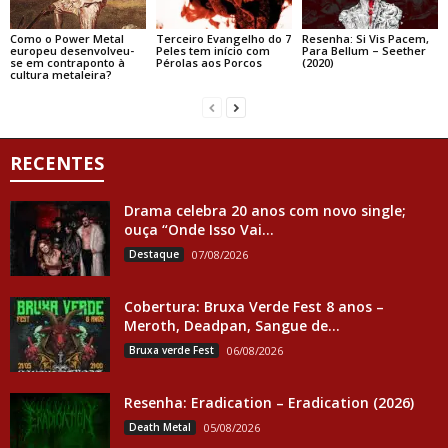
Como o Power Metal
Terceiro Evangelho do 7
Resenha: Si Vis Pacem,
europeu desenvolveu-
Peles tem início com
Para Bellum – Seether
se em contraponto à
Pérolas aos Porcos
(2020)
cultura metaleira?
RECENTES
Drama celebra 20 anos com novo single;
ouça “Onde Isso Vai...
Destaque
07/08/2026
Cobertura: Bruxa Verde Fest 8 anos –
Meroth, Deadpan, Sangue de...
Bruxa verde Fest
06/08/2026
Resenha: Eradication – Eradication (2026)
Death Metal
05/08/2026