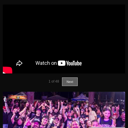
1
of
48
Next