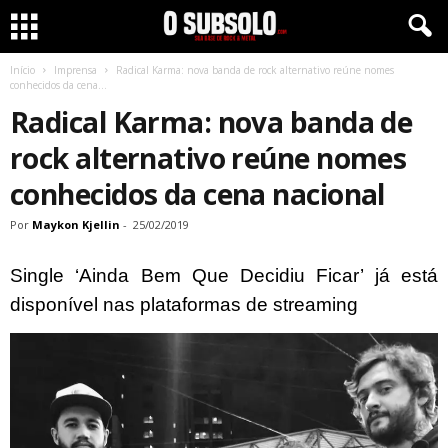
Início
Imprensa
Radical Karma: nova banda de rock alternativo reúne nomes
conhecidos da cena...
Radical Karma: nova banda de
rock alternativo reúne nomes
conhecidos da cena nacional
Por
Maykon Kjellin
-
25/02/2019
Single ‘Ainda Bem Que Decidiu Ficar’ já está
disponível nas plataformas de streaming