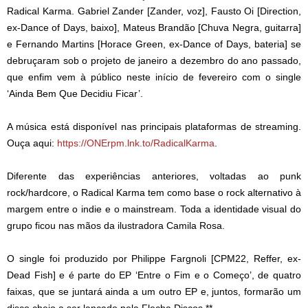
Radical Karma. Gabriel Zander [Zander, voz], Fausto Oi [Direction,
ex-Dance of Days, baixo], Mateus Brandão [Chuva Negra, guitarra]
e Fernando Martins [Horace Green, ex-Dance of Days, bateria] se
debruçaram sob o projeto de janeiro a dezembro do ano passado,
que enfim vem à público neste início de fevereiro com o single
‘Ainda Bem Que Decidiu Ficar’.
A música está disponível nas principais plataformas de streaming.
Ouça aqui:
https://ONErpm.lnk.to/RadicalKarma
.
Diferente das experiências anteriores, voltadas ao punk
rock/hardcore, o Radical Karma tem como base o rock alternativo à
margem entre o indie e o mainstream. Toda a identidade visual do
grupo ficou nas mãos da ilustradora Camila Rosa.
O single foi produzido por Philippe Fargnoli [CPM22, Reffer, ex-
Dead Fish] e é parte do EP ‘Entre o Fim e o Começo’, de quatro
faixas, que se juntará ainda a um outro EP e, juntos, formarão um