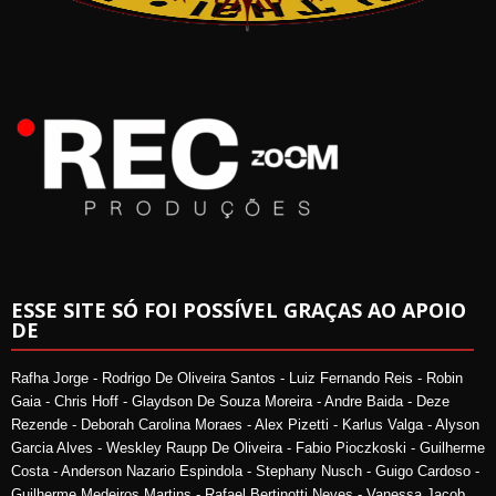
ESSE SITE SÓ FOI POSSÍVEL GRAÇAS AO APOIO
DE
Rafha Jorge - Rodrigo De Oliveira Santos - Luiz Fernando Reis - Robin
Gaia - Chris Hoff - Glaydson De Souza Moreira - Andre Baida - Deze
Rezende - Deborah Carolina Moraes - Alex Pizetti - Karlus Valga - Alyson
Garcia Alves - Weskley Raupp De Oliveira - Fabio Pioczkoski - Guilherme
Costa - Anderson Nazario Espindola - Stephany Nusch - Guigo Cardoso -
Guilherme Medeiros Martins - Rafael Bertinotti Neves - Vanessa Jacob